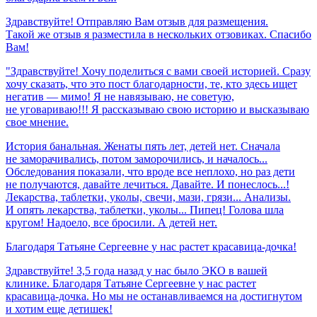
Здравствуйте! Отправляю Вам отзыв для размещения.
Такой же отзыв я разместила в нескольких отзовиках. Спасибо
Вам!
"Здравствуйте! Хочу поделиться с вами своей историей. Сразу
хочу сказать, что это пост благодарности, те, кто здесь ищет
негатив — мимо! Я не навязываю, не советую,
не уговариваю!!! Я рассказываю свою историю и высказываю
свое мнение.
История банальная. Женаты пять лет, детей нет. Сначала
не заморачивались, потом заморочились, и началось...
Обследования показали, что вроде все неплохо, но раз дети
не получаются, давайте лечиться. Давайте. И понеслось...!
Лекарства, таблетки, уколы, свечи, мази, грязи... Анализы.
И опять лекарства, таблетки, уколы... Пипец! Голова шла
кругом! Надоело, все бросили. А детей нет.
Благодаря
Татьяне
Сергеевне
у
нас
растет
красавица-дочка!
Здравствуйте! 3,5 года назад у нас было ЭКО в вашей
клинике. Благодаря Татьяне Сергеевне у нас растет
красавица-дочка. Но мы не останавливаемся на достигнутом
и хотим еще детишек!