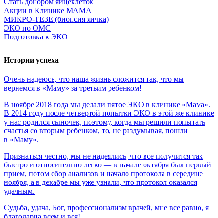
Стать донором яйцеклеток
Акции в Клинике МАМА
МИКРО-ТЕЗЕ (биопсия яичка)
ЭКО по ОМС
Подготовка к ЭКО
Истории успеха
Очень
надеюсь,
что
наша
жизнь
сложится
так,
что
мы
вернемся
в
«Маму»
за
третьим
ребенком!
В ноябре 2018 года мы делали пятое ЭКО в клинике «Мама».
В 2014 году после четвертой попытки ЭКО в этой же клинике
у нас родился сыночек, поэтому, когда мы решили попытать
счастья со вторым ребенком, то, не раздумывая, пошли
в «Маму».
Признаться честно, мы не надеялись, что все получится так
быстро и относительно легко — в начале октября был первый
прием, потом сбор анализов и начало протокола в середине
ноября, а в декабре мы уже узнали, что протокол оказался
удачным.
Судьба,
удача,
Бог,
профессионализм
врачей,
мне
все
равно,
я
благодарна
всем
и
вся!