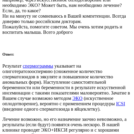
необходимо ЭКО? Может быть, нам необходимо лечение?
Если, да, то какое?
Ни на минуту не сомневаюсь в Вашей компетенции. Всегда
доверяю только российским докторам.
Пожалуйста, помогите советом. Мы очень хотим родить и
воспитать малыша. Всего доброго
Ответ:
Результат
спермограммы
указывает на
олиготератозооспермию (сниженное количество
сперматозоидов в эякуляте и повышенное количество
аномальных форм). Наступление самостоятельной
беременности или беременности в результате искуственной
инсеминации с такими показателями маловероятно. Зачатие в
Вашем случае возможно методом
ЭКО
(искуственное
оплодотворение), вероятно с применением процедуры
ICSI
(введение одного cперматозоида в яйцеклетку).
Лечение возможно, но его назначение заочно невозможно, а
результаты (если будут) появятся очень нескоро. В нашей
клинике проводят ЭКО+ИКСИ регулярно и с хорошими