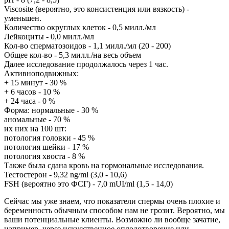
Viscosite (вероятно, это консистенция или вязкость) -
уменьшен.
Количество округлых клеток - 0,5 милл./мл
Лейкоциты - 0,0 милл./мл
Кол-во сперматозоидов - 1,1 милл./мл (20 - 200)
Общее кол-во - 5,3 милл./на весь объем
Далее исследование продолжалось через 1 час.
Активноподвижных:
+ 15 минут - 30 %
+ 6 часов - 10 %
+ 24 часа - 0 %
Форма: нормальные - 30 %
аномальные - 70 %
их них на 100 шт:
потология головки - 45 %
потология шейки - 17 %
потология хвоста - 8 %
Также была сдана кровь на гормональные исследования.
Тестостерон - 9,32 ng/ml (3,0 - 10,6)
FSH (вероятно это ФСГ) - 7,0 mUI/ml (1,5 - 14,0)
Сейчас мы уже знаем, что показатели спермы очень плохие и
беременность обычным способом нам не грозит. Вероятно, мы
ваши потенциальные клиенты. Возможно ли вообще зачатие,
например, через искусственное оплодотворение или