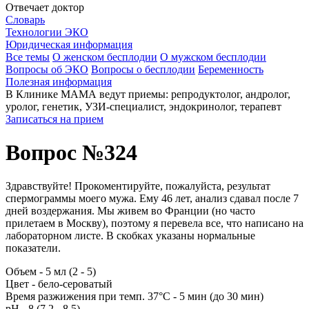
Отвечает доктор
Словарь
Технологии ЭКО
Юридическая информация
Все темы
О женском бесплодии
О мужском бесплодии
Вопросы об ЭКО
Вопросы о бесплодии
Беременность
Полезная информация
В Клинике МАМА ведут приемы: репродуктолог, андролог,
уролог, генетик, УЗИ-специалист, эндокринолог, терапевт
Записаться на прием
Вопрос №324
Здравствуйте! Прокоментируйте, пожалуйста, результат
спермограммы моего мужа. Ему 46 лет, анализ сдавал после 7
дней воздержания. Мы живем во Франции (но часто
прилетаем в Москву), поэтому я перевела все, что написано на
лабораторном листе. В скобках указаны нормальные
показатели.
Объем - 5 мл (2 - 5)
Цвет - бело-сероватый
Время разжижения при темп. 37°С - 5 мин (до 30 мин)
pH - 8 (7,2 - 8,5)