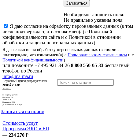
Записаться
Необходимо заполнить поля:
Не правильно указаны поля:
Я даю согласие на обработку персональных данных (в том
числе подтверждаю, что ознакомлен(а) с Политикой
конфиденциальности сайта и с Политикой в отношении
обработки и защиты персональных данных)
Я даю согласие на обработку персональных данных (в том числе
подтверждаю, что ознакомлен(а) с
Пользовательским соглашением
и с
Политикой конфиденциальности
)
или позвоните
+7 495 921-34-26
8 800 550-05-33
бесплатный
телефон по России
info@ma-ma.ru
Первичный прием репродуктолога
2000 ₽ с УЗИ
4500 ₽
по акции у врачей:
Шалаева Т.И.,
Лучин И.А.,
Коленкина И.В.
до 31 октября 2026 года
Записаться на прием
Стоимость услуг
Программа ЭКО в ЕЦ
—
234 270
₽