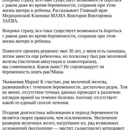
с раком даже во время беременности, сохранив при этом
жизнь матери и ребенка. Рассказывает Главный врач
Медицинской Клиники МАМА Виктория Викторовна
ЗАЕВА.
Вопреки страху, все-таки существует возможность бороться
с раком даже во время беременности, сохранив при этом
жизнь матери и ребенка.
Помогите принять решение: мне 30 лет, у меня есть сынишка,
хотим завести еще ребеночка, но поскольку был рак молочной
железы (частичная ампутация и химеотерапия),
мы сомневаемся. Каков шанс? Не спровоцирует ли
беременность опять рак?Маша
Уважаемая Мария! К счастью, рак молочной железы,
развившийся с течением беременности, достаточно редок. Тем
не менее, отсутствие точных данных приводит к различию
взглядов врачей на течение болезни, поэтому отсутствует
какой-то единый способ лечения.
Поздняя диагностика заболевания в период беременности
является скорее правилом, чем исключением. Увеличение
размеров молочных желез, нагрубание их, ряд возможных
осложнений (воспаление — мастит, галактоцеле) затрудняют