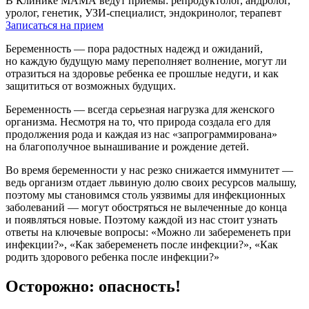
В Клинике МАМА ведут приемы: репродуктолог, андролог,
уролог, генетик, УЗИ-специалист, эндокринолог, терапевт
Записаться на прием
Беременность — пора радостных надежд и ожиданий,
но каждую будущую маму переполняет волнение, могут ли
отразиться на здоровье ребенка ее прошлые недуги, и как
защититься от возможных будущих.
Беременность — всегда серьезная нагрузка для женского
организма. Несмотря на то, что природа создала его для
продолжения рода и каждая из нас «запрограммирована»
на благополучное вынашивание и рождение детей.
Во время беременности у нас резко снижается иммунитет —
ведь организм отдает львиную долю своих ресурсов малышу,
поэтому мы становимся столь уязвимы для инфекционных
заболеваний — могут обостряться не вылеченные до конца
и появляться новые. Поэтому каждой из нас стоит узнать
ответы на ключевые вопросы: «Можно ли забеременеть при
инфекции?», «Как забеременеть после инфекции?», «Как
родить здорового ребенка после инфекции?»
Осторожно: опасность!