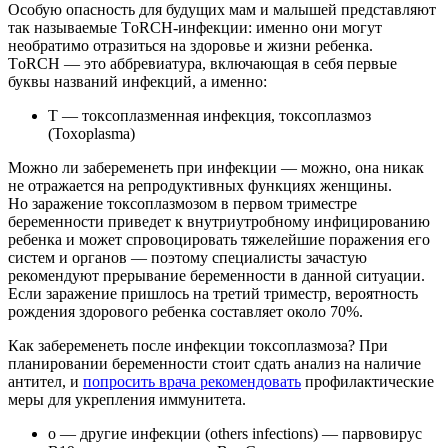
Особую опасность для будущих мам и малышей представляют
так называемые TоRCH-инфекции: именно они могут
необратимо отразиться на здоровье и жизни ребенка.
TоRCH — это аббревиатура, включающая в себя первые
буквы названий инфекций, а именно:
Т — токсоплазменная инфекция, токсоплазмоз
(Toxoplasma)
Можно ли забеременеть при инфекции — можно, она никак
не отражается на репродуктивных функциях женщины.
Но заражение токсоплазмозом в первом триместре
беременности приведет к внутриутробному инфицированию
ребенка и может спровоцировать тяжелейшие поражения его
систем и органов — поэтому специалисты зачастую
рекомендуют прерывание беременности в данной ситуации.
Если заражение пришлось на третий триместр, вероятность
рождения здорового ребенка составляет около 70%.
Как забеременеть после инфекции токсоплазмоза? При
планировании беременности стоит сдать анализ на наличие
антител, и
попросить врача рекомендовать
профилактические
меры для укрепления иммунитета.
о — другие инфекции (others infections) — парвовирус