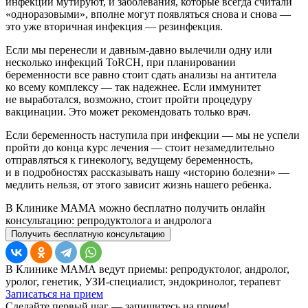
инфекции мутируют, и заболевания, которые всегда считали
«одноразовыми», вполне могут появляться снова и снова —
это уже вторичная инфекция — резинфекция.
Если мы перенесли и давным-давно вылечили одну или
несколько инфекций ToRCH, при планировании
беременности все равно стоит сдать анализы на антитела
ко всему комплексу — так надежнее. Если иммунитет
не выработался, возможно, стоит пройти процедуру
вакцинации. Это может рекомендовать только врач.
Если беременность наступила при инфекции — мы не успели
пройти до конца курс лечения — стоит незамедлительно
отправляться к гинекологу, ведущему беременность,
и в подробностях рассказывать нашу «историю болезни» —
медлить нельзя, от этого зависит жизнь нашего ребенка.
В Клинике МАМА можно бесплатно получить онлайн
консультацию: репродуктолога и андролога
Получить бесплатную консультацию
В Клинике МАМА ведут приемы: репродуктолог, андролог,
уролог, генетик, УЗИ-специалист, эндокринолог, терапевт
Записаться на прием
Сделайте первый шаг — запишитесь на прием!