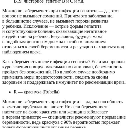
В19, листериоз, гепатит В и С и т.д.
Можно ли забеременеть при инфекции гепатита — да, этот
вопрос не вызывает сомнений. Причем это заболевание,
в большинстве случаев, не вызывает пороки развития
у ребенка. Исключение — острые формы гепатита
и сопутствующие болезни, оказывающие негативное
воздействие на ребенка. Безусловно, будущая мама
с подобным диагнозом должна с особым вниманием
относиться к своей беременности и регулярно находиться под
наблюдением врача.
Как забеременеть после инфекции гепатита? Если мы прошли
курс лечения и вирус максимально санирован, беременность
пройдет без осложнений. Но в любом случае необходимо
применять меры предосторожности, следить за своим
здоровьем и поддерживать иммунитет по рекомендации врача.
R — краснуха (Rubella)
Можно ли забеременеть при инфекции — да, на способность
к зачатию «рубелла» не влияет. Но если беременность
наступает на фоне краснухи или женщина заболевает
в первом триместре — специалисты рекомендуют прерывание
беременности, ведь краснуха с 90% вероятностью поражает
только формирующийся организм ребенка.