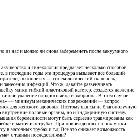
ю из нас и можно ли снова забеременеть после вакуумного
кушерство и гинекология предлагает несколько способов
, в последние годы эта процедура вызывает все больший
ширители, ни кюретку — гинекологический скальпель,
и занесения инфекций. Что ж, давайте развенчивать
ейку матки гибкий пластиковый катетер, создается давление,
астичное удаление плодного яйца и эмбриона. В этом случае
куума» — минимум механических повреждений — вопрос
 риск для женского здоровья. Поэтому шансы на благополучную
ко внутренние половые органы, но и эндокринную систему,
рывания беременности могут быть серьезно травмированы как
 шейке и маточных трубах. При повреждениях стенок матки
су в маточных трубах и т.д. Все это снижает возможность
уума» с такими последствиями?