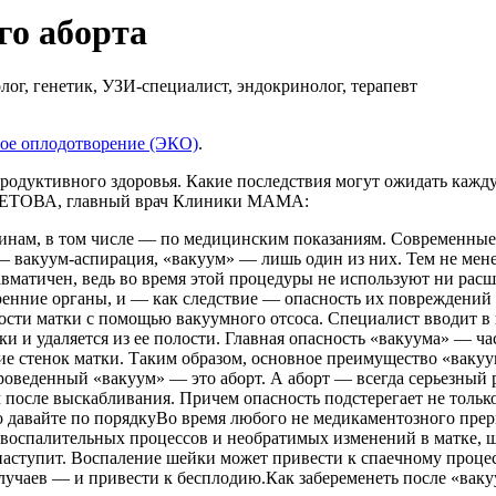
го аборта
ог, генетик, УЗИ-специалист, эндокринолог, терапевт
ное оплодотворение (ЭКО)
.
одуктивного здоровья. Какие последствия могут ожидать кажду
АЛЕТОВА, главный врач Клиники МАМА:
нам, в том числе — по медицинским показаниям. Современные а
вакуум-аспирация, «вакуум» — лишь один из них. Тем не менее
авматичен, ведь во время этой процедуры не используют ни рас
ренние органы, и — как следствие — опасность их повреждений 
сти матки с помощью вакуумного отсоса. Специалист вводит в ш
ки и удаляется из ее полости. Главная опасность «вакуума» — ч
ие стенок матки. Таким образом, основное преимущество «ва
проведенный «вакуум» — это аборт. А аборт — всегда серьезный
м после выскабливания. Причем опасность подстерегает не толь
о давайте по порядкуВо время любого не медикаментозного пре
ия воспалительных процессов и необратимых изменений в матке,
наступит. Воспаление шейки может привести к спаечному процес
случаев — и привести к бесплодию.Как забеременеть после «вак