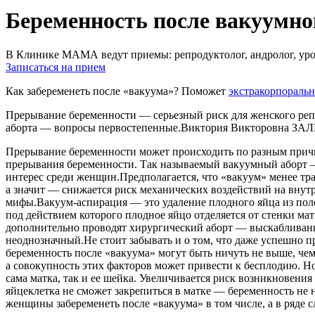
Беременность после вакуумно
В Клинике МАМА ведут приемы: репродуктолог, андролог, урол
Записаться на прием
Как забеременеть после «вакуума»? Поможет
экстракорпораль
Прерывание беременности — серьезный риск для женского репр
аборта — вопросы первостепенные.Виктория Викторовна З
Прерывание беременности может происходить по разным причи
прерывания беременности. Так называемый вакуумный аборт — 
интерес среди женщин.Предполагается, что «вакуум» менее тр
а значит — снижается риск механических воздействий на внут
мифы.Вакуум-аспирация — это удаление плодного яйца из поло
под действием которого плодное яйцо отделяется от стенки мат
дополнительно проводят хирургический аборт — выскабливан
неоднозначный.Не стоит забывать и о том, что даже успешно 
беременность после «вакуума» могут быть ничуть не выше, че
а совокупность этих факторов может привести к бесплодию. Н
сама матка, так и ее шейка. Увеличивается риск возникновен
яйцеклетка не сможет закрепиться в матке — беременность не 
женщины забеременеть после «вакуума» в том числе, а в ряде 