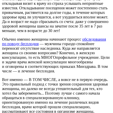
откладывая визит к врачу из страха услышать неприятные
известия. Откладывание посещения может постепенно стать
привычным, растянется на долгие годы, в течение которых
здоровье вряд ли улучшится, а вот ухудшиться вполне может.
Да и возраст не надо сбрасывать со счета: даже у совершенно
здоровой женщины шансы на зачатие после 35 лет в 7 раз
меньше, чем в возрасте до 30 лет!
Обычно именно женщины начинают процесс
обследования
по поводу бесплодия
— мужчины гораздо спокойнее
переносят отсутствие наследника. Куда же направляется
женщина со своими вопросами? Конечно, в женскую
консультацию, то есть МНОГОпрофильное учреждение. Цели
и задачи врача женской консультации многообразны
и оговорены в соответствующих приказах Минздрава. В том
числе — и лечение бесплодия.
Вот именно — В ТОМ ЧИСЛЕ, а вовсе не в первую очередь.
Это правильный подход с точки зрения сохранения здоровья
женщины, но далеко не всегда утешительный для тех, кто
хотел бы забеременеть... Поэтому лучше с самого начала
обращаться в специализированную клинику,
ориентированную именно на лечение различных видов
бесплодия, врачи которой прошли специализацию,
рассматривают все состояния в организме женщины,