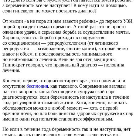
а беременность все не наступает? К кому идти за помощью,
если гинеколог не может поставить диагноз?
От мысли «а не пора ли нам завести ребенка» до первого УЗИ
порой проходит немало времени. А иной раз это не просто
ожидание удачи, а серьезная борьба за осуществление мечты.
Хорошо, если эта борьба проходит в содружестве
со специалистами — репродуктологами (от латинского
репродуктио — размножение, снятие копии), которые четко
знают и объем, и последовательность минимального,
но необходимого лечения. Ведь не зря отец медицины
Гиппократ говорил, что правильный диагноз — половина
лечения.
Конечно, первое, что диагностирует врач, это наличие или
отсутствие
бесплодия
, как такового. Современные взгляды
на этот вопрос таковы: бесплодие в супружеской паре
диагностируется, если беременность не наступила в течение
года регулярной интимной жизни. Хотя, конечно, начинать
обследоваться можно в любой момент — хоть с первой
брачной ночи, но для большинства здоровых супружеских пар
именно один год попыток становится эффективным.
Но если в течение года беременность так и не наступила, нет
смысла ждать еще недельку... еще месяц... еще чуть-чуть,