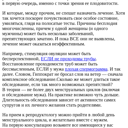
в первую очередь, именно с точки зрения ее плодовитости.
И которые, между прочим, не спешат назначить лечение. Хотя
так хочется поскорее почувствовать свое особое состояние,
умиляться, глядя на полосатые тесты. Причины бесплодия
многочисленны, причем у одной женщины (и одного
мужчины) может быть несколько заболеваний,
препятствующих зачатию. И пока ВСЕ они не выявлены,
лечение может оказаться неэффективным.
Например, стимуляция овуляции может быть
бесперспективной,
ЕСЛИ не проходимы трубы
.
Восстановление проходимости труб может быть
бессмысленным, ЕСЛИ у мужа
плохая спермограмма
. И так
далее. Словом, Гиппократ не бросал слов на ветер — сначала
комплексное обследование.Сколько же может длиться такое
обследование, если так много возможных препятствий?
В теории — не более двух менструальных циклов (включая
и обследование мужа). На практике возможно чуть дольше.
Длительность обследования зависит от активности самих
супругов и их личного желания стать родителями.
На прием к репродуктологу можно прийти в любой день
менструального цикла, и желательно вместе с мужем.
На первую консультацию возьмите все имеющиеся у вас