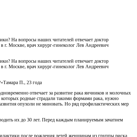
ики? На вопросы наших читателей отвечает доктор
в г. Москве, врач хирург-гинеколог Лев Андреевич
ики? На вопросы наших читателей отвечает доктор
в г. Москве, врач хирург-гинеколог Лев Андреевич
«Тамара П., 23 года
одновременно отвечает за развитие рака яичников и молочных
у которых родные страдали такими формами рака, нужно
 развития опухоли не миновать. Но ряд профилактических мер
 родить их до 30 лет. Перед каждым планируемым зачатием
офилактики после рождения детей женщинам из группы риска