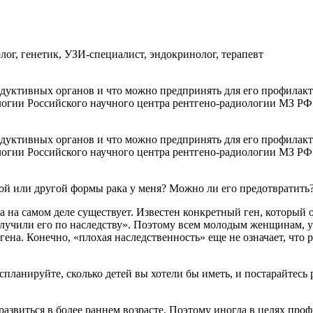
ог, генетик, УЗИ-специалист, эндокринолог, терапевт
дуктивных органов и что можно предпринять для его профилакт
логии Российского научного центра рентгено-радиологии МЗ РФ 
дуктивных органов и что можно предпринять для его профилакт
логии Российского научного центра рентгено-радиологии МЗ РФ 
ой или другой формы рака у меня? Можно ли его предотвратить?
а на самом деле существует. Известен конкретный ген, который 
олучили его по наследству». Поэтому всем молодым женщинам, 
гена. Конечно, «плохая наследственность» еще не означает, что
спланируйте, сколько детей вы хотели бы иметь, и постарайтесь
развиться в более раннем возрасте. Поэтому иногда в целях пр