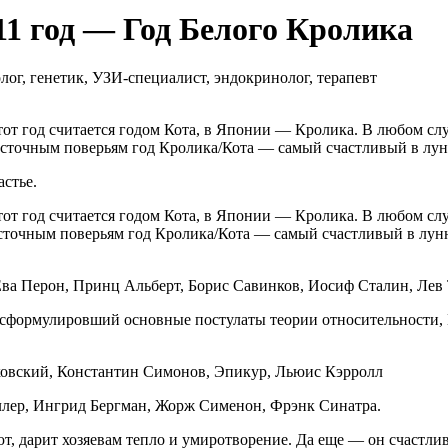
1 год — Год Белого Кролика
ог, генетик, УЗИ-специалист, эндокринолог, терапевт
тот год считается годом Кота, в Японии — Кролика. В любом сл
восточным поверьям год Кролика/Кота — самый счастливый в лун
астье.
тот год считается годом Кота, в Японии — Кролика. В любом сл
восточным поверьям год Кролика/Кота — самый счастливый в лун
Ева Перон, Принц Альберт, Борис Савинков, Иосиф Сталин, Лев
формулировший основные постулаты теории относительности, 
овский, Константин Симонов, Эпикур, Льюис Кэрролл
лер, Ингрид Бергман, Жорж Сименон, Фрэнк Синатра.
т, дарит хозяевам тепло и умиротворение. Да еще — он счастли