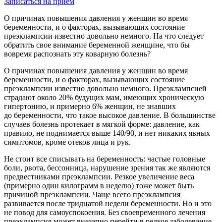
Записаться на прием
О причинах повышения давления у женщин во время
беременности, и о факторах, вызывающих состояние
преэклампсии известно довольно немного. На что следует
обратить свое внимание беременной женщине, что бы
вовремя распознать эту коварную болезнь?
О причинах повышения давления у женщин во время
беременности, и о факторах, вызывающих состояние
преэклампсии известно довольно немного. Преэклампсией
страдают около 20% будущих мам, имеющих хроническую
гипертонию, и примерно 6% женщин, не знавших
до беременности, что такое высокое давление. В большинстве
случаев болезнь протекает в мягкой форме: давление, как
правило, не поднимается выше 140/90, и нет никаких явных
симптомов, кроме отеков лица и рук.
Не стоит все списывать на беременность: частые головные
боли, рвота, бессонница, нарушение зрения так же являются
предвестниками преэклампсии. Резкое увеличение веса
(примерно один килограмм в неделю) тоже может быть
причиной преэклампсии. Чаще всего преэклампсия
развивается после тридцатой недели беременности. Но и это
не повод для самоуспокоения. Без своевременного лечения
преэклампсия может внезапно перейти в редкое заболевание,