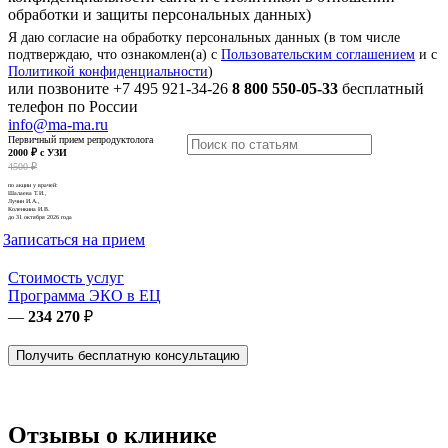
обработки и защиты персональных данных)
Я даю согласие на обработку персональных данных (в том числе
подтверждаю, что ознакомлен(а) с
Пользовательским соглашением
и с
Политикой конфиденциальности
)
или позвоните
+7 495 921-34-26
8 800 550-05-33
бесплатный
телефон по России
info@ma-ma.ru
Первичный прием репродуктолога
2000 ₽ с УЗИ
4500 ₽
по акции у врачей:
Шалаева Т.И.,
Лучин И.А.,
Коленкина И.В.
до 31 октября 2026 года
Записаться на прием
Стоимость услуг
Программа ЭКО в ЕЦ
—
234 270
₽
Получить бесплатную консультацию
Отзывы о клинике