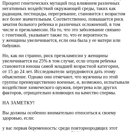
Процент генетических мутаций под влиянием различных
негативных воздействий окружающей среды, таких как
радиация, пестициды, перегревание, становится с возрастом
все более значительным. Соответственно, повышается риск
зачатия больного ребенка и различных осложнений, в том
числе и преэклампсии. На то, что это заболевание связано
с генетикой, указывает также то, что ее вероятность
у женщины увеличивается, если она была у ее матери или
бабушки.
Но, как ни странно, риск преэклампсии у женщины
увеличивается на 25% в том случае, если отцом ребенка
становится юноша самой младшей возрастной категории,
от 15 до 24 лет. Исследователи затрудняются дать этому
объяснение. Однако они отмечают, что мужчины из этой
группы преимущественно военные, и, возможно, испытывали
воздействие химического оружия, перегрева или других
факторов, отрицательно влияющих на качество спермы.
НА ЗАМЕТКУ!
Вы должны особенно внимательно относиться к своему
здоровью, если:
у вас первая беременность: среди повторнородящих этот