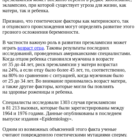
эклампсию, при которой существует угроза для жизни, как
матери, так и ребенка.
Признано, что генетические факторы как материнского, так
и отцовского происхождения могут определять развитие этого
грозного осложнения беременности.
В частности важную роль в развитии преэклампсии может
играть
возраст отца
. Таковы результаты последних
исследований, проведенных американскими специалистами.
Когда отцом ребенка становился мужчина в возрасте
от 35 до 44 лет, риск преэклампсии у матери возрастал
на 24%, а если отцу было более 45 лет, то, соответственно,
на 80% по сравнению с ситуацией, когда мужчинам было
от 25 до 34 лет. Во внимание принимались возраст матери,
а также другие факторы, которые могли бы повлиять
на здоровье роженицы и ребенка.
Специалисты исследовали 1303 случая преэклампсии
в 81 213 вызовах, которые были зарегистрированы между
1964 и 1976 годами. Данные опубликованы в последнем
выпуске издания «Epidemiology».
Одним из возможных объяснений этого факта ученые
считают поврежденную генетическими мутациями сперму.