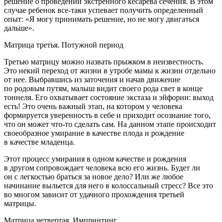
решение о проведении экстренного кесарева сечения. В этом
случае ребенок все-таки успевает получить определенный
опыт: «Я могу принимать решение, но не могу двигаться
дальше».
Матрица третья. Потужной период
Третью матрицу можно назвать прыжком в неизвестность.
Это некий переход от жизни в утробе мамы к жизни отдельно
от нее. Выбравшись из заточения и начав движение
по родовым путям, малыш видит своего рода свет в конце
тоннеля. Его охватывает состояние экстаза и эйфории: выход
есть! Это очень важный этап, на котором у человека
формируется уверенность в себе и приходит осознание того,
что он может что-то сделать сам. На данном этапе происходит
своеобразное умирание в качестве плода и рождение
в качестве младенца.
Этот процесс умирания в одном качестве и рождения
в другом сопровождает человека всю его жизнь. Будет ли
он с легкостью браться за новое дело? Или же любое
начинание выльется для него в колоссальный стресс? Все это
во многом зависит от удачного прохождения третьей
матрицы.
Матрица четвертая. Импринтинг