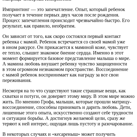
Импринтинг — это запечатление. Опыт, который ребенок
получает в течение первых двух часов после рождения.
Процесс запечатления происходит чрезвычайно быстро. Его
результат, как правило, необратим.
Он зависит от того, как скоро состоялся первый контакт
ребенка с мамой. Ребенок встречается со своей мамой уже
в ином ракурсе. Он прикасается к маминой коже, чувствует
ее тепло, слышит знакомое биение сердца. Именно в этот
момент формируется базовое представление малыша о мире.
А мамина любовь внушает ребенку чувство защищенности
в этом огромном незнакомом пространстве. Воссоединение
с мамой ребенок воспринимает как награду за все свои
переживания.
Несмотря на то что существуют такие страшные вещи, как
схватки и потуги, он доверяет этому миру. В этом мире можно
жить. По мнению Грофа, малыши, которые прошли матрицу-
воссоединение, способны принимать и дарить любовь. Дети,
лишенные этого опыта, искусственно создают себе трудности
и ситуации борьбы. А достигнув желаемой цели, сразу же
теряют к ней интерес, ощущая лишь пустоту и разочарование.
В некоторых случаях и «кесареныш» может получить