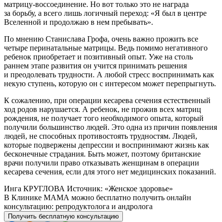
матрицу-воссоединение. Но вот только это не награда
за борьбу, а всего лишь логичный переход: «Я был в центре
Вселенной и продолжаю в нем пребывать».
По мнению Станислава Грофа, очень важно прожить все
четыре перинатальные матрицы. Ведь помимо негативного
ребенок приобретает и позитивный опыт. Уже на столь
раннем этапе развития он учится принимать решения
и преодолевать трудности. А любой стресс воспринимать как
некую ступень, которую он с интересом может перепрыгнуть.
К сожалению, при операции кесарева сечения естественный
ход родов нарушается. А ребенок, не прожив всех матриц
рождения, не получает того необходимого опыта, который
получили большинство людей. Это одна из причин появления
людей, не способных противостоять трудностям. Людей,
которые подвержены депрессии и воспринимают жизнь как
бесконечные страдания. Быть может, поэтому британские
врачи получили право отказывать женщинам в операции
кесарева сечения, если для этого нет медицинских показаний.
Инга КРУГЛОВА Источник: «Женское здоровье»
В Клинике МАМА можно бесплатно получить онлайн
консультацию: репродуктолога и андролога
Получить бесплатную консультацию