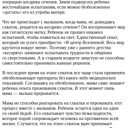
операцию кесарева сечения. Зачем подвергать ребенка
жесточайшим испытаниям, если можно безболезненно
«достать» его из утробы матери.
Что же происходит с малышом, когда мама, не дожидаясь
схваток, решается на кесарево сечение? Он воспринимает мир
как гигантскую матку. Ребенок не прошел никаких
испытаний, чтобы появиться на свет. Единственный опыт,
который он успел приобрести: «Я центр Вселенной. Весь мир
крутится вокруг меня». Поэтому уже с раннего детства
«кесарята» начинают испытывать трудности в общении
со сверстниками. А в старшем возрасте зачастую не способны
самостоятельно принимать важные решения.
В последнее время на этапе схваток все чаще стали применять
обезболивающие препараты без каких-либо медицинских
показаний. Соглашаясь на обезболивание, мамы сами лишают
ребенка опыта проживания схваток. В этот момент связь
мама — малыш прерывается.
Мама не способна реагировать на схватки и переживать этот
процесс вместе с малышом. Ребенок остается один на один
со своей бедой. Его охватывает чувство безысходности,
которое порой сопровождает человека на протяжении всей
жизни. Случается, что на этапе схваток врач принимает