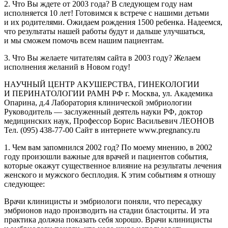
2. Что Вы ждете от 2003 года? В следующем году нам
исполняется 10 лет! Готовимся к встрече с нашими детьми
и их родителями. Ожидаем рождения 1500 ребенка. Надеемся,
что результаты нашей работы будут и дальше улучшаться,
и мы сможем помочь всем нашим пациентам.
3. Что Вы желаете читателям сайта в 2003 году? Желаем
исполнения желаний в Новом году!
НАУЧНЫЙ ЦЕНТР АКУШЕРСТВА, ГИНЕКОЛОГИИ
И ПЕРИНАТОЛОГИИ РАМН РФ г. Москва, ул. Академика
Опарина, д.4 Лаборатория клинической эмбриологии
Руководитель — заслуженный деятель науки РФ, доктор
медицинских наук, Профессор Борис Васильевич ЛЕОНОВ
Тел.
(095) 438-77-00
Сайт в интернете www.pregnancy.ru
1. Чем вам запомнился 2002 год? По моему мнению, в 2002
году произошли важные для врачей и пациентов события,
которые окажут существенное влияние на результаты лечения
женского и мужского бесплодия. К этим событиям я отношу
следующее:
Врачи клиницисты и эмбриологи поняли, что пересадку
эмбрионов надо производить на стадии бластоциты. И эта
практика должна показать себя хорошо. Врачи клиницисты