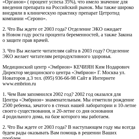
«Органон» ( процент успеха 35%), что имело значение для
введения препарата на Российский рынок. Мы также широко
внедряли в клиническую практику препарат Цетротид
компании «Сероно».
2. Что Вы ждете от 2003 года? Отделение ЭКО ожидает
в Новом году роста процента беременностей, а также Закона
о защите прав врачей.
3. Что Вы желаете читателям сайта в 2003 году? Отделение
ЭКО желает читателям репродуктивного здоровья.
Медицинский центр «Эмбрион» КЕЧИЯН Ким Нодарович
Директор медицинского центра «Эмбрион» Г. Москва ул.
Новаторов д.3 тел.
(095) 936-66-98
Сайт в Интернете
www.embrion.ru
1. Чем Вам запомнился 2002 год? 2002 год оказался для
Центра «Эмбрион» знаменательным. Мы отметили рождение
2500 ребенка, зачатого в стенах нашей лаборатории и
10-летие
своего существования, и
20-летие
со дня основания
4 родильного дома, на базе которого мы работаем.
2. Что Вы ждете от 2003 года? В наступающем году мы всегда
будем рады оказывать Вам помощь в решении Ваших
проблем.