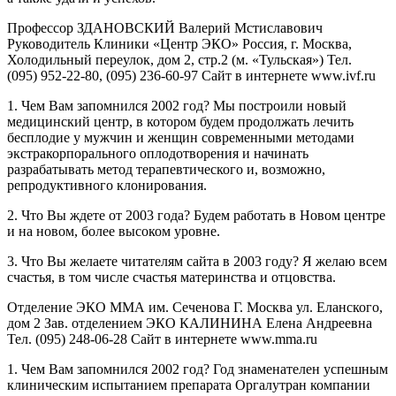
Профессор ЗДАНОВСКИЙ Валерий Мстиславович
Руководитель Клиники «Центр ЭКО» Россия, г. Москва,
Холодильный переулок, дом 2, стр.2 (м. «Тульская») Тел.
(095) 952-22-80,
(095) 236-60-97
Сайт в интернете www.ivf.ru
1. Чем Вам запомнился 2002 год? Мы построили новый
медицинский центр, в котором будем продолжать лечить
бесплодие у мужчин и женщин современными методами
экстракорпорального оплодотворения и начинать
разрабатывать метод терапевтического и, возможно,
репродуктивного клонирования.
2. Что Вы ждете от 2003 года? Будем работать в Новом центре
и на новом, более высоком уровне.
3. Что Вы желаете читателям сайта в 2003 году? Я желаю всем
счастья, в том числе счастья материнства и отцовства.
Отделение ЭКО ММА им. Сеченова Г. Москва ул. Еланского,
дом 2 Зав. отделением ЭКО КАЛИНИНА Елена Андреевна
Тел.
(095) 248-06-28
Cайт в интернете www.mma.ru
1. Чем Вам запомнился 2002 год? Год знаменателен успешным
клиническим испытанием препарата Оргалутран компании