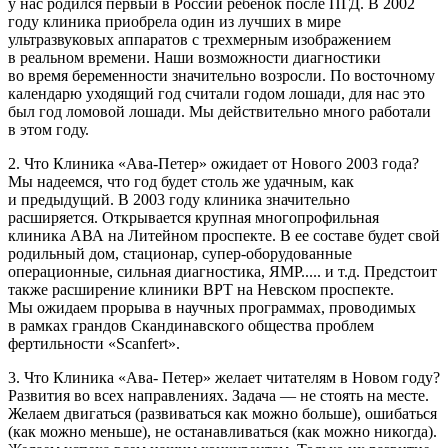
у нас родился первый в России ребенок после ПГД. В 2002
году клиника приобрела один из лучших в мире
ультразвуковых аппаратов с трехмерным изображением
в реальном времени. Наши возможности диагностики
во время беременности значительно возросли. По восточному
календарю уходящий год считали годом лошади, для нас это
был год ломовой лошади. Мы действительно много работали
в этом году.
2. Что Клиника «Ава-Петер» ожидает от Нового 2003 года?
Мы надеемся, что год будет столь же удачным, как
и предыдущий. В 2003 году клиника значительно
расширяется. Открывается крупная многопрофильная
клиника АВА на Литейном проспекте. В ее составе будет свой
родильный дом, стационар, супер-оборудованные
операционные, сильная диагностика, ЯМР..... и т.д. Предстоит
также расширение клиники ВРТ на Невском проспекте.
Мы ожидаем прорыва в научных программах, проводимых
в рамках грандов Скандинавского общества проблем
фертильности «Scanfert».
3. Что Клиника «Ава- Петер» желает читателям в Новом году?
Развития во всех направлениях. Задача — не стоять на месте.
Желаем двигаться (развиваться как можно больше), ошибаться
(как можно меньше), не останавливаться (как можно никогда).