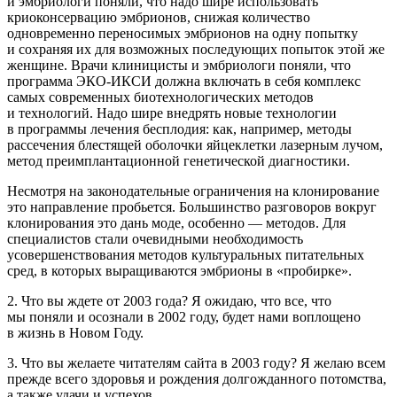
и эмбриологи поняли, что надо шире использовать
криоконсервацию эмбрионов, снижая количество
одновременно переносимых эмбрионов на одну попытку
и сохраняя их для возможных последующих попыток этой же
женщине. Врачи клиницисты и эмбриологи поняли, что
программа ЭКО-ИКСИ должна включать в себя комплекс
самых современных биотехнологических методов
и технологий. Надо шире внедрять новые технологии
в программы лечения бесплодия: как, например, методы
рассечения блестящей оболочки яйцеклетки лазерным лучом,
метод преимплантационной генетической диагностики.
Несмотря на законодательные ограничения на клонирование
это направление пробьется. Большинство разговоров вокруг
клонирования это дань моде, особенно — методов. Для
специалистов стали очевидными необходимость
усовершенствования методов культуральных питательных
сред, в которых выращиваются эмбрионы в «пробирке».
2. Что вы ждете от 2003 года? Я ожидаю, что все, что
мы поняли и осознали в 2002 году, будет нами воплощено
в жизнь в Новом Году.
3. Что вы желаете читателям сайта в 2003 году? Я желаю всем
прежде всего здоровья и рождения долгожданного потомства,
а также удачи и успехов.