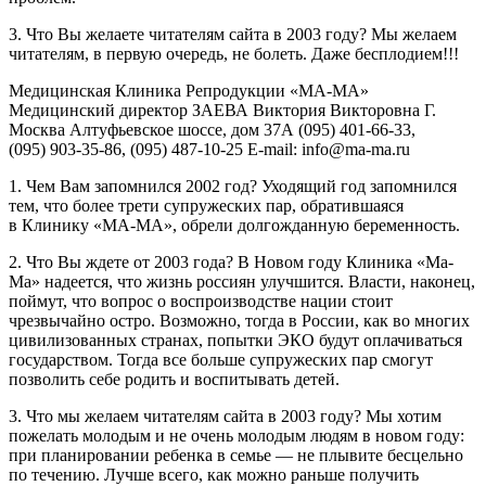
3. Что Вы желаете читателям сайта в 2003 году? Мы желаем
читателям, в первую очередь, не болеть. Даже бесплодием!!!
Медицинская Клиника Репродукции «МА-МА»
Медицинский директор ЗАЕВА Виктория Викторовна Г.
Москва Алтуфьевское шоссе, дом 37А
(095) 401-66-33,
(095) 903-35-86,
(095) 487-10-25
E-mail: info@ma-ma.ru
1. Чем Вам запомнился 2002 год? Уходящий год запомнился
тем, что более трети супружеских пар, обратившаяся
в Клинику «МА-МА», обрели долгожданную беременность.
2. Что Вы ждете от 2003 года? В Новом году Клиника «Ма-
Ма» надеется, что жизнь россиян улучшится. Власти, наконец,
поймут, что вопрос о воспроизводстве нации стоит
чрезвычайно остро. Возможно, тогда в России, как во многих
цивилизованных странах, попытки ЭКО будут оплачиваться
государством. Тогда все больше супружеских пар смогут
позволить себе родить и воспитывать детей.
3. Что мы желаем читателям сайта в 2003 году? Мы хотим
пожелать молодым и не очень молодым людям в новом году:
при планировании ребенка в семье — не плывите бесцельно
по течению. Лучше всего, как можно раньше получить