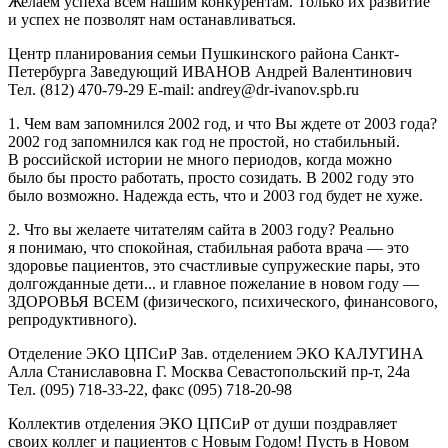
Желаем успеха всем нашим конкурентам. Только их развитие
и успех не позволят нам останавливаться.
Центр планирования семьи Пушкинского района Санкт-
Петербурга Заведующий ИВАНОВ Андрей Валентинович
Тел.
(812) 470-79-29
E-mail: andrey@dr-ivanov.spb.ru
1. Чем вам запомнился 2002 год, и что Вы ждете от 2003 года?
2002 год запомнился как год не простой, но стабильный.
В российской истории не много периодов, когда можно
было бы просто работать, просто созидать. В 2002 году это
было возможно. Надежда есть, что и 2003 год будет не хуже.
2. Что вы желаете читателям сайта в 2003 году? Реально
я понимаю, что спокойная, стабильная работа врача — это
здоровье пациентов, это счастливые супружеские пары, это
долгожданные дети... и главное пожелание в новом году —
ЗДОРОВЬЯ ВСЕМ (физического, психического, финансового,
репродуктивного).
Отделение ЭКО ЦПСиР Зав. отделением ЭКО КАЛУГИНА
Алла Станиславовна Г. Москва Севастопольский пр-т, 24а
Тел.
(095) 718-33-22,
факс
(095) 718-20-98
Коллектив отделения ЭКО ЦПСиР от души поздравляет
своих коллег и пациентов с Новым Годом! Пусть в Новом