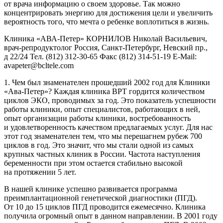
от врача информацию о своем здоровье. Так можно
концентрировать энергию для достижения цели и увеличить
вероятность того, что мечта о ребенке воплотиться в жизнь.
Клиника «АВА-Петер» КОРНИЛОВ Николай Васильевич,
врач-репродуктолог Россия, Санкт-Петербург, Невский пр.,
д 22/24 Тел.
(812) 312-30-65
Факс
(812) 314-51-19
E-Mail:
avapeter@bcltele.com
1. Чем был знаменателен прошедший 2002 год для Клиники
«Ава-Петер»? Каждая клиника ВРТ гордится количеством
циклов ЭКО, проводимых за год. Это показатель успешности
работы клиники, опыт специалистов, работающих в ней,
опыт организации работы клиники, востребованность
и удовлетворенность качеством предлагаемых услуг. Для нас
этот год знаменателен тем, что мы перешагнем рубеж 700
циклов в год. Это значит, что мы стали одной из самых
крупных частных клиник в России. Частота наступления
беременности при этом остается стабильно высокой
на протяжении 5 лет.
В нашей клинике успешно развивается программа
преимплантационной генетической диагностики (ПГД).
От 10 до 15 циклов ПГД проводится ежемесячно. Клиника
получила огромный опыт в данном направлении. В 2001 году