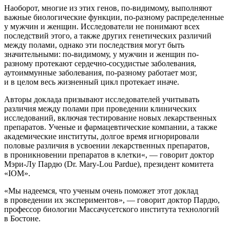
Наоборот, многие из этих генов, по-видимому, выполняют
важные биологические функции, по-разному распределенные
у мужчин и женщин. Исследователи не понимают всех
последствий этого, а также других генетических различий
между полами, однако эти последствия могут быть
значительными: по-видимому, у мужчин и женщин по-
разному протекают сердечно-сосудистые заболевания,
аутоиммунные заболевания, по-разному работает мозг,
и в целом весь жизненный цикл протекает иначе.
Авторы доклада призывают исследователей учитывать
различия между полами при проведении клинических
исследований, включая тестирование новых лекарственных
препаратов. Ученые и фармацевтические компании, а также
академические институты, долгое время игнорировали
половые различия в усвоении лекарственных препаратов,
в проникновении препаратов в клетки«, — говорит доктор
Мэри-Лу Пардю (Dr. Mary-Lou Pardue), президент комитета
«IOM».
«Мы надеемся, что ученым очень поможет этот доклад
в проведении их экспериментов», — говорит доктор Пардю,
профессор биологии Массачусетского института технологий
в Бостоне.