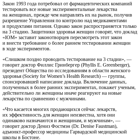
Закон 1993 года потребовал от фармацевтических компаний
тестировать все новые экспериментальные лекарства
на женщинах, прежде чем направлять их на рынок, получив
разрешение Управления по контролю над медикаментами
и продуктами питания. Однако закон распространяется только
на 3 стадию. Защитники здоровья женщин говорят, что доклад
«IOM» заставит законотворцев пересмотреть этот закон
и внести требование о более раннем тестировании женщин
в ходе экспериментов.
«Слишком поздно проводить тестирование на 3 стадии», —
говорит доктор Филлис Гринбергер (Phyllis E. Greenberger),
президент Общества по исследованиям в области женского
здоровья (Society for Women’s Health Research) — группы,
спонсировавшей написание доклада. Включение данных,
полученных в более ранних экспериментах, покажет ученым,
действительно ли женщины иначе реагируют на новые
лекарства по сравнению с мужчинами.
«Что касается многих продающихся сейчас лекарств,
их эффективность для женщин неизвестна, хотя они
одинаково назначаются и женщинам, и мужчинам», —
говорит доктор Дениз Фостмэн (Dr. Denise Faustman),
адъюнкт-профессор медицины Гарвардской медицинской
школы в Бостоне.