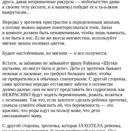
друга, давая непривычные ракурсы — любопытство дамы
к своему телу (кстати, и к вашему) побудят ее к та-а-аким
выкрутасам...
Нередко у эротичек пристрастие к определенным запахам,
а потому можно заранее поинтересоваться этим. Запах
в комнате должен быть ненавязчивым, чтобы лишь намекать,
а не быть в нос. Если же вкусы неизвестны, используйте
мягкие запахи полевых цветов.
Будьте настойчивым, но мягким — и все получится.
Кстати, за забавами не забывайте фразу Райкина «Шутки
шутками, но могут быть и дети». Дети от эротичек бывают
нежные и ласковые, но требуют больших забот, чтобы
не превратились в обычных спиногрызов. С другой стороны,
сами эротички нередко отставляют заботы о потомстве
далеко-далеко: они не могут представить без содрогания, как
НЕКРАСИВО будут ходить беременными, рожать, возиться
с пеленками. Так что, если захотите сделать ребенка эротичке,
сначала сумейте обьяснить ей, что беременность — это
красиво, что роды идут на пользу коже, что дети
омолаживают маму.
С другой стороны, эротичка, которая ЗАХОТЕЛА ребенка,
но у нее не получается, бывает пробивной как танк. Она