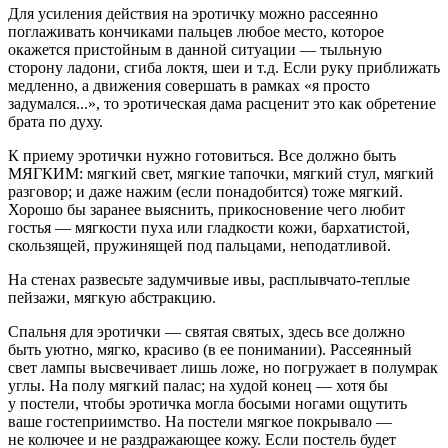
Для усиления действия на эротичку можно рассеянно
поглаживать кончиками пальцев любое место, которое
окажется пристойным в данной ситуации — тыльную
сторону ладони, сгиба локтя, шеи и т.д. Если руку приближать
медленно, а движения совершать в рамках «я просто
задумался...», то эротическая дама расценит это как обретение
брата по духу.
К приему эротички нужно готовиться. Все должно быть
МЯГКИМ: мягкий свет, мягкие тапочки, мягкий стул, мягкий
разговор; и даже нажим (если понадобится) тоже мягкий.
Хорошо бы заранее выяснить, прикосновение чего любит
гостья — мягкости пуха или гладкости кожи, бархатистой,
скользящей, пружинящей под пальцами, неподатливой.
На стенах развесьте задумчивые ивы, расплывчато-теплые
пейзажи, мягкую абстракцию.
Спальня для эротички — святая святых, здесь все должно
быть уютно, мягко, красиво (в ее понимании). Рассеянный
свет лампы высвечивает лишь ложе, но погружает в полумрак
углы. На полу мягкий палас; на худой конец — хотя бы
у постели, чтобы эротичка могла босыми ногами ощутить
ваше гостеприимство. На постели мягкое покрывало —
не колючее и не раздражающее кожу. Если постель будет