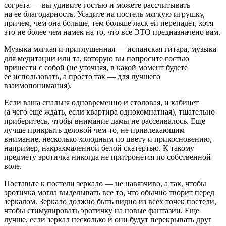
согрета — вы удивите гостью и можете рассчитывать
на ее благодарность. Усадите на постель мягкую игрушку,
причем, чем она больше, тем больше ласк ей перепадет, хотя
это не более чем намек на то, что все ЭТО предназначено вам.
Музыка мягкая и приглушенная — испанская гитара, музыка
для медитации или та, которую вы попросите гостью
принести с собой (не уточняя, в какой момент будете
ее использовать, а просто так — для лучшего
взаимопонимания).
Если ваша спальня одновременно и столовая, и кабинет
(а чего еще ждать, если квартира однокомнатная), тщательно
приберитесь, чтобы внимание дамы не рассеивалось. Еще
лучше прикрыть деловой чем-то, не привлекающим
внимание, несколько холодным по цвету и прикосновению,
например, накрахмаленной белой скатертью. К такому
предмету эротичка никогда не притронется по собственной
воле.
Поставьте к постели зеркало — не навязчиво, а так, чтобы
эротичка могла выделывать все то, что обычно творит перед
зеркалом. Зеркало должно быть видно из всех точек постели,
чтобы стимулировать эротичку на новые фантазии. Еще
лучше, если зеркал несколько и они будут перекрывать друг