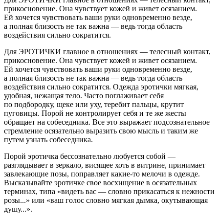
прикосновение. Она чувствует кожей и живет осязанием.
Ей хочется чувствовать ваши руки одновременно везде,
а полная близость не так важна — ведь тогда область
воздействия сильно сократится.
Для ЭРОТИЧКИ главное в отношениях — телесный контакт,
прикосновение. Она чувствует кожей и живет осязанием.
Ей хочется чувствовать ваши руки одновременно везде,
а полная близость не так важна — ведь тогда область
воздействия сильно сократится. Одежда эротички мягкая,
удобная, нежащая тело. Часто поглаживает себя
по подбородку, щеке или уху, теребит пальцы, крутит
пуговицы. Порой не контролирует себя и те же жесты
обращает на собеседника. Все это выражает подсознательное
стремление осязательно выразить свою мысль и таким же
путем узнать собеседника.
Порой эротичка бессознательно любуется собой —
разглядывает в зеркало, висящее хоть в витрине, принимает
завлекающие позы, поправляет какие-то мелочи в одежде.
Высказывайте эротичке свое восхищение в осязательных
терминах, типа «видеть вас — словно прикасаться к нежности
розы...» или «ваш голос словно мягкая дымка, окутывающая
душу...».