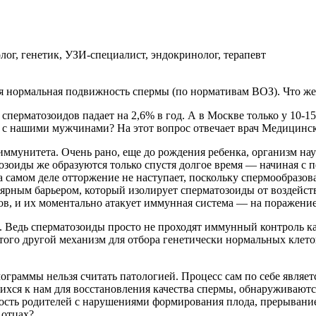
ог, генетик, УЗИ-специалист, эндокринолог, терапевт
ся нормальная подвижность спермы (по нормативам ВОЗ). Что ж
перматозоидов падает на 2,6% в год. А в Москве только у
10-1
дит с нашими мужчинами? На этот вопрос отвечает врач Мед
ммунитета. Очень рано, еще до рождения ребенка, организм науч
зоиды же образуются только спустя долгое время — начиная с п
 самом деле отторжение не наступает, поскольку спермообразов
лярным барьером, который изолирует сперматозоиды от воздейст
в, и их моментально атакует иммунная система — на поражение
 Ведь сперматозоиды просто не проходят иммунный контроль кач
ого другой механизм для отбора генетически нормальных клеток
ограммы нельзя считать патологией. Процесс сам по себе являет
хся к нам для восстановления качества спермы, обнаруживаютс
сть родителей с нарушениями формирования плода, прерыванием
 отцах?