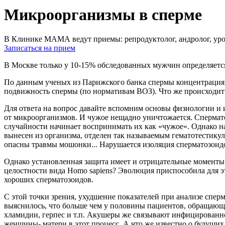
Микроорганизмы в сперме
В Клинике МАМА ведут приемы: репродуктолог, андролог, урол
Записаться на прием
В Москве только у 10-15% обследованных мужчин определяет
По данным ученых из Парижского банка спермы концентрация с
подвижность спермы (по нормативам ВОЗ). Что же происхо
Для ответа на вопрос давайте вспомним основы физиологии и и
от микроорганизмов. И чужое нещадно уничтожается. Спермато
случайности начинает воспринимать их как «чужое». Однако на
вынесен из организма, отделен так называемым гематотестику
опасны травмы мошонки... Нарушается изоляция сперматозоидо
Однако установленная защита имеет и отрицательные моменты.
целостности вида Homo sapiens? Эволюция приспособила для эт
хороших сперматозоидов.
С этой точки зрения, ухудшение показателей при анализе сперм
выяснилось, что больше чем у половины пациентов, обращающи
хламидии, герпес и т.п. Акушеры же связывают инфицированно
женщины- матери в этот процесс. А что же известно о будущих