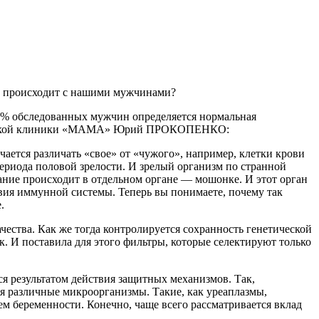
е происходит с нашими мужчинами?
5%
обследованных мужчин определяется нормальная
ицинской клиники «МАМА» Юрий ПРОКОПЕНКО:
ается различать «свое» от «чужого», например, клетки крови
ериода половой зрелости. И зрелый организм по странной
ание происходит в отдельном органе — мошонке. И этот орган
вия иммунной системы. Теперь вы понимаете, почему так
.
ества. Как же тогда контролируется сохранность генетической
. И поставила для этого фильтры, которые селектируют только
ся результатом действия защитных механизмов. Так,
я различные микроорганизмы. Такие, как уреаплазмы,
 беременности. Конечно, чаще всего рассматривается вклад