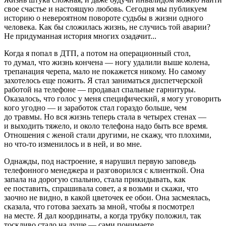
свое счастье и настоящую любовь. Сегодня мы публикуем
историю о невероятном повороте судьбы в жизни одного
человека. Как бы сложилась жизнь, не случись той аварии?
Не придуманная история многих озадачит...
Когда я попал в ДТП, а потом на операционный стол,
то думал, что жизнь кончена — ногу удалили выше колена,
трепанация черепа, мало не покажется никому. Но самому
захотелось еще пожить. Я стал заниматься диспетчерской
работой на телефоне — продавал спальные гарнитуры.
Оказалось, что голос у меня специфический, я могу уговорить
кого угодно — и заработок стал гораздо больше, чем
до травмы. Но вся жизнь теперь стала в четырех стенах —
и выходить тяжело, и около телефона надо быть все время.
Отношения с женой стали другими, не скажу, что плохими,
но что-то изменилось и в ней, и во мне.
Однажды, под настроение, я нарушил первую заповедь
телефонного менеджера и разговорился с клиенткой. Она
запала на дорогую спальню, стала прикидывать, как
ее поставить, спрашивала совет, а я возьми и скажи, что
заочно не видно, в какой цветочек ее обои. Она засмеялась,
сказала, что готова заехать за мной, чтобы я посмотрел
на месте. Я дал координаты, а когда трубку положил, так
тоскливо стало на душе — сами понимаете.