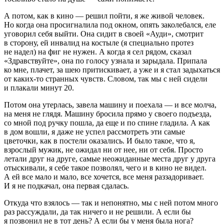
А потом, как в кино — решил пойти, я же живой человек.
Но когда она просигналила под окном, опять заколебался, еле
уговорил себя выйти. Она сидит в своей «Ауди», смотрит
в сторону, ей инвалид на костыле (я специально протез
не надел) на фиг не нужен. А когда я сел рядом, сказал
«Здравствуйте», она по голосу узнала и зарыдала. Припала
ко мне, плачет, за шею притискивает, а уже и я стал задыхаться
от каких-то странных чувств. Словом, так мы с ней сидели
и плакали минут 20.
Потом она утерлась, завела машину и поехала — и все молча,
на меня не глядя. Машину бросила прямо у своего подъезда,
со мной под ручку пошла, да еще и по спине гладила. А как
в дом вошли, я даже не успел рассмотреть эти самые
цветочки, как в постели оказались. И было такое, что я,
взрослый мужик, не ожидал ни от нее, ни от себя. Просто
летали друг на друге, самые неожиданные места друг у друга
отыскивали, я себе такое позволял, чего и в кино не видел.
А ей все мало и мало, все хочется, все меня раззадоривает.
И я не подкачал, она первая сдалась.
Откуда что взялось — так и непонятно, мы с ней потом много
раз рассуждали, да так ничего и не решили. А если бы
я позвонил не в тот день? А если бы у меня была нога?