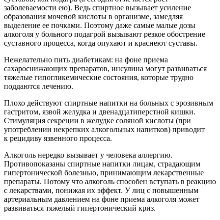
заболеваемости ею). Ведь спиртное вызывает усиление
образования мочевой кислоты в организме, замедляя
выделение ее почками. Поэтому даже самые малые дозы
алкоголя у больного подагрой вызывают резкое обострение
суставного процесса, когда опухают и краснеют суставы.
Нежелательно пить диабетикам: на фоне приема
сахароснижающих препаратов, инсулина могут развиваться
тяжелые гипогликемические состояния, которые трудно
поддаются лечению.
Плохо действуют спиртные напитки на больных с эрозивным
гастритом, язвой желудка и двенадцатиперстной кишки.
Стимуляция секреции в желудке соляной кислоты (при
употреблении некрепких алкогольных напитков) приводит
к рецидиву язвенного процесса.
Алкоголь нередко вызывает у человека аллергию.
Противопоказаны спиртные напитки лицам, страдающим
гипертонической болезнью, принимающим лекарственные
препараты. Потому что алкоголь способен вступать в реакцию
с лекарствами, понижая их эффект. У лиц с повышенным
артериальным давлением на фоне приема алкоголя может
развиваться тяжелый гипертонический криз.