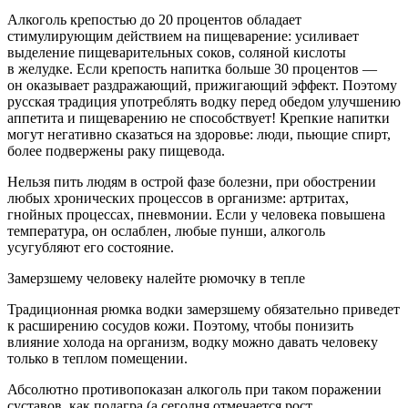
Алкоголь крепостью до 20 процентов обладает
стимулирующим действием на пищеварение: усиливает
выделение пищеварительных соков, соляной кислоты
в желудке. Если крепость напитка больше 30 процентов —
он оказывает раздражающий, прижигающий эффект. Поэтому
русская традиция употреблять водку перед обедом улучшению
аппетита и пищеварению не способствует! Крепкие напитки
могут негативно сказаться на здоровье: люди, пьющие спирт,
более подвержены раку пищевода.
Нельзя пить людям в острой фазе болезни, при обострении
любых хронических процессов в организме: артритах,
гнойных процессах, пневмонии. Если у человека повышена
температура, он ослаблен, любые пунши, алкоголь
усугубляют его состояние.
Замерзшему человеку налейте рюмочку в тепле
Традиционная рюмка водки замерзшему обязательно приведет
к расширению сосудов кожи. Поэтому, чтобы понизить
влияние холода на организм, водку можно давать человеку
только в теплом помещении.
Абсолютно противопоказан алкоголь при таком поражении
суставов, как подагра (а сегодня отмечается рост