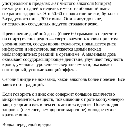
употребляют в пределах 30 г чистого алкоголя (спирта)
не чаще пяти дней в неделю, имеют наибольший шанс
сохранить здоровье. Это
50-60 г
водки или виски, бутылка
5-градусного
пива, 300 г вина. Они живут дольше,
от сердечно- сосудистых недугов страдают реже...
Превышение двойной дозы (более 60 граммов в пересчете
на спирт) очень вредно — свертываемость крови при этом
увеличивается, сосуды крови сужаются, повышается риск
инфарктов и инсультов, запускается целый каскад
неблагоприятных реакций в организме. А маленькая доза
оказывает сосудорасширяющее действие, улучшает текучесть
крови, уменьшая уровень ее свертываемости, оказывает
снотворный, успокаивающий эффект.
Сегодня нигде не доказано, какой алкоголь более полезен. Все
зависит от традиций.
Если говорить о вине: оно содержит большое количество
микроэлементов, веществ, повышающих противоопухолевую
защиту организма, в нем есть антиоксиданты. Полезно для
здоровья (не менее, чем дорогое марочное) молодое сухое
красное вино.
Водка перед едой вредна