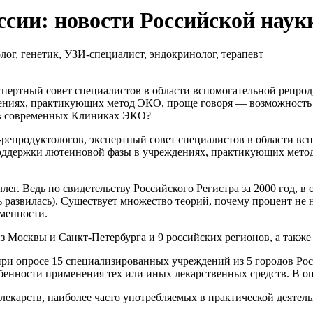
ссии: новости Российской наук
ог, генетик, УЗИ-специалист, эндокринолог, терапевт
кспертный совет специалистов в области вспомогательной репр
ениях, практикующих метод ЭКО, проще говоря — возможность 
в современных Клиниках ЭКО?
ей-репродуктологов, экспертный совет специалистов в области в
поддержки лютеиновой фазы в учреждениях, практикующих мето
ллег. Ведь по свидетельству Российского Регистра за 2000 год, 
 развилась). Существует множество теорий, почему процент не н
менности.
з Москвы и Санкт-Петербурга и 9 российских регионов, а также
и опросе 15 специализированных учреждений из 5 городов Росс
собенности применения тех или иных лекарственных средств. В 
екарств, наиболее часто употребляемых в практической деятель