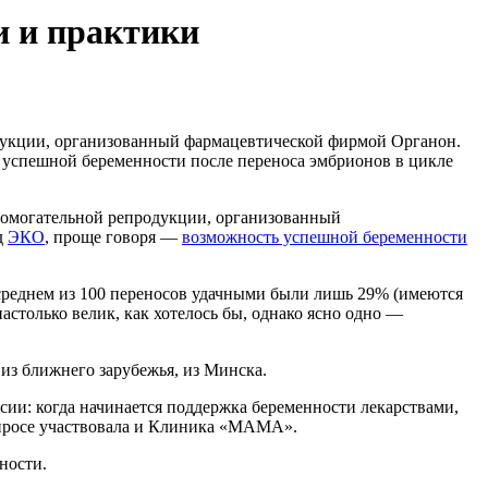
и и практики
одукции, организованный фармацевтической фирмой Органон.
успешной беременности после переноса эмбрионов в цикле
спомогательной репродукции, организованный
д
ЭКО
, проще говоря —
возможность успешной беременности
в среднем из 100 переносов удачными были лишь 29% (имеются
астолько велик, как хотелось бы, однако ясно одно —
 из ближнего зарубежья, из Минска.
ии: когда начинается поддержка беременности лекарствами,
опросе участвовала и Клиника «МАМА».
ности.