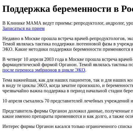
Поддержка беременности в Ро
В Клинике МАМА ведут приемы: репродуктолог, андролог, урол
Записаться на прием
Недавно в Москве прошла встреча врачей-репродуктологов, э
Темой являлась тактика поддержки лютеиновой фазы в учрежд
ЭКО. Какие методики поддержки беременности применяются 
В четверг 10 апреля 2003 года в Москве прошла встреча врач
фармацевтической фирмой Органон. Темой являлась тактика 
после переноса эмбрионов в цикле ЭКО
.
Тема важнейшая, как для наших пациентов, так и для наших ко
в виду те циклы ЭКО, когда зачатие произошло, и беременность
чрезвычайно важна поддержка в период начальной стадии бере
10 апреля съехались 70 представителей лечебных учреждений и
Представитель фирмы Органон доложил данные, полученные пр
какие именно препараты применяются и как долго, а также о
Интерес фирмы Органон касался только ограниченного списка л