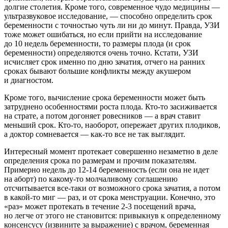
долгие столетия. Кроме того, современное чудо медицины —
ультразвуковое исследование, — способно определить срок
беременности с точностью чуть ли ни до минут. Правда, УЗИ
тоже может ошибаться, но если прийти на исследование
до 10 недель беременности, то размеры плода (и срок
беременности) определяются очень точно. Кстати, УЗИ
исчисляет срок именно по дню зачатия, отчего на ранних
сроках бывают большие конфликты между акушером
и диагностом.
Кроме того, вычисление срока беременности может быть
затруднено особенностями роста плода. Кто-то засиживается
на страте, а потом догоняет ровесников — а врач ставит
меньший срок. Кто-то, наоборот, опережает других плодиков,
а доктор сомневается — как-то все не так выглядит.
Интересный момент протекает совершенно незаметно в деле
определения срока по размерам и прочим показателям.
Примерно недель до
12-14
беременность (если она не идет
на аборт) по какому-то молчаливому соглашению
отсчитывается все-таки от возможного срока зачатия, а потом
в какой-то миг — раз, и от срока менструации. Конечно, это
«раз» может протекать в течение
2-3
посещений врача,
но легче от этого не становится: привыкнув к определенному
консенсусу (извините за выражение) с врачом, беременная