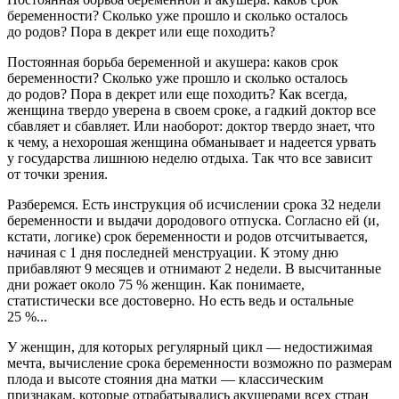
беременности? Сколько уже прошло и сколько осталось
до родов? Пора в декрет или еще походить?
Постоянная борьба беременной и акушера: каков срок
беременности? Сколько уже прошло и сколько осталось
до родов? Пора в декрет или еще походить? Как всегда,
женщина твердо уверена в своем сроке, а гадкий доктор все
сбавляет и сбавляет. Или наоборот: доктор твердо знает, что
к чему, а нехорошая женщина обманывает и надеется урвать
у государства лишнюю неделю отдыха. Так что все зависит
от точки зрения.
Разберемся. Есть инструкция об исчислении срока 32 недели
беременности и выдачи дородового отпуска. Согласно ей (и,
кстати, логике) срок беременности и родов отсчитывается,
начиная с 1 дня последней менструации. К этому дню
прибавляют 9 месяцев и отнимают 2 недели. В высчитанные
дни рожает около 75 % женщин. Как понимаете,
статистически все достоверно. Но есть ведь и остальные
25 %...
У женщин, для которых регулярный цикл — недостижимая
мечта, вычисление срока беременности возможно по размерам
плода и высоте стояния дна матки — классическим
признакам, которые отрабатывались акушерами всех стран