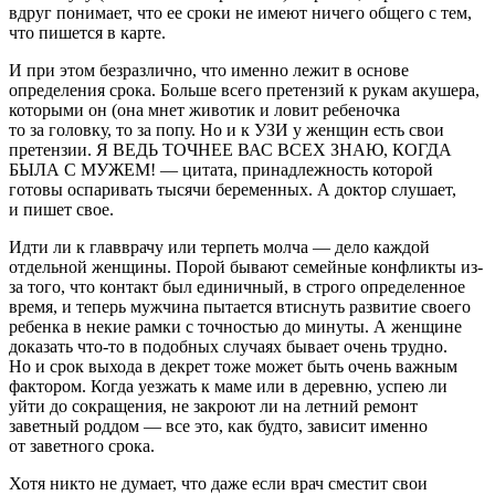
вдруг понимает, что ее сроки не имеют ничего общего с тем,
что пишется в карте.
И при этом безразлично, что именно лежит в основе
определения срока. Больше всего претензий к рукам акушера,
которыми он (она мнет животик и ловит ребеночка
то за головку, то за попу. Но и к УЗИ у женщин есть свои
претензии. Я ВЕДЬ ТОЧНЕЕ ВАС ВСЕХ ЗНАЮ, КОГДА
БЫЛА С МУЖЕМ! — цитата, принадлежность которой
готовы оспаривать тысячи беременных. А доктор слушает,
и пишет свое.
Идти ли к главврачу или терпеть молча — дело каждой
отдельной женщины. Порой бывают семейные конфликты из-
за того, что контакт был единичный, в строго определенное
время, и теперь мужчина пытается втиснуть развитие своего
ребенка в некие рамки с точностью до минуты. А женщине
доказать что-то в подобных случаях бывает очень трудно.
Но и срок выхода в декрет тоже может быть очень важным
фактором. Когда уезжать к маме или в деревню, успею ли
уйти до сокращения, не закроют ли на летний ремонт
заветный роддом — все это, как будто, зависит именно
от заветного срока.
Хотя никто не думает, что даже если врач сместит свои