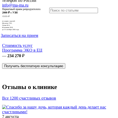
телефон по России
info@ma-ma.ru
Первичный прием репродуктолога
2000 ₽ с УЗИ
4500 ₽
по акции у врачей:
Шалаева Т.И.,
Лучин И.А.,
Коленкина И.В.
до 31 октября 2026 года
Записаться на прием
Стоимость услуг
Программа ЭКО в ЕЦ
—
234 270
₽
Получить бесплатную консультацию
Отзывы о клинике
Все 1200 счастливых отзывов
7 августа