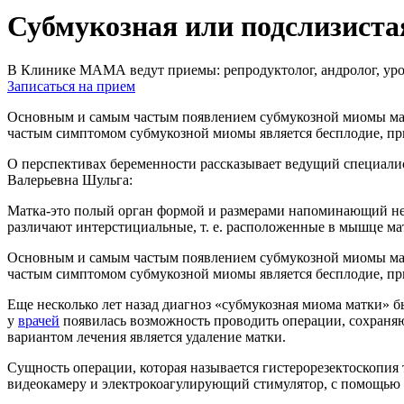
Субмукозная или подслизиста
В Клинике МАМА ведут приемы: репродуктолог, андролог, урол
Записаться на прием
Основным и самым частым появлением субмукозной миомы матк
частым симптомом субмукозной миомы является бесплодие, пр
О перспективах беременности рассказывает ведущий специали
Валерьевна Шульга:
Матка-это полый орган формой и размерами напоминающий не
различают интерстициальные, т. е. расположенные в мышце м
Основным и самым частым появлением субмукозной миомы матк
частым симптомом субмукозной миомы является бесплодие, пр
Еще несколько лет назад диагноз «субмукозная миома матки» б
у
врачей
появилась возможность проводить операции, сохраняющ
вариантом лечения является удаление матки.
Сущность операции, которая называется гистерорезектоскопия 
видеокамеру и электрокоагулирующий стимулятор, с помощью 