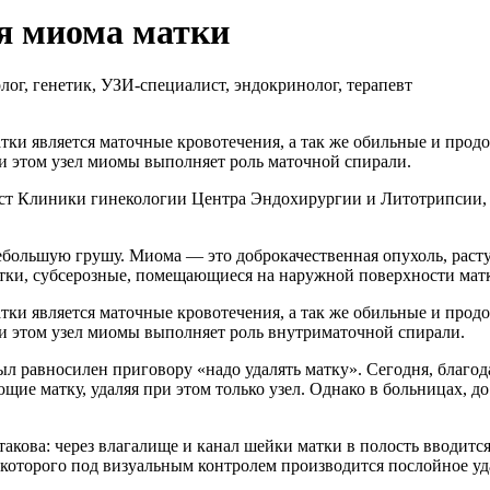
я миома матки
ог, генетик, УЗИ-специалист, эндокринолог, терапевт
и является маточные кровотечения, а так же обильные и прод
и этом узел миомы выполняет роль маточной спирали.
ст Клиники гинекологии Центра Эндохирургии и Литотрипсии, 
большую грушу. Миома — это доброкачественная опухоль, раст
атки, субсерозные, помещающиеся на наружной поверхности мат
и является маточные кровотечения, а так же обильные и прод
и этом узел миомы выполняет роль внутриматочной спирали.
ыл равносилен приговору «надо удалять матку». Сегодня, благо
ие матку, удаляя при этом только узел. Однако в больницах, д
такова: через влагалище и канал шейки матки в полость вводитс
которого под визуальным контролем производится послойное уд