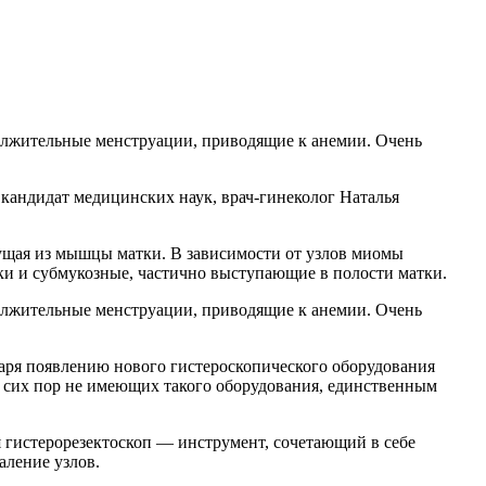
олжительные менструации, приводящие к анемии. Очень
кандидат медицинских наук, врач-гинеколог Наталья
ущая из мышцы матки. В зависимости от узлов миомы
ки и субмукозные, частично выступающие в полости матки.
олжительные менструации, приводящие к анемии. Очень
даря появлению нового гистероскопического оборудования
о сих пор не имеющих такого оборудования, единственным
я гистерорезектоскоп — инструмент, сочетающий в себе
аление узлов.