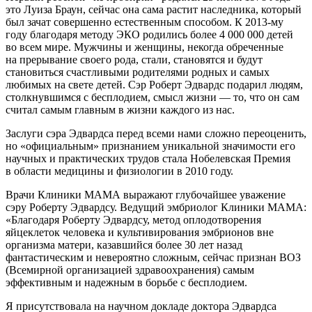
это Луиза Браун, сейчас она сама растит наследника, который
был зачат совершенно естественным способом. К
2013-му
году благодаря методу ЭКО родились более 4 000 000 детей
во всем мире. Мужчины и женщины, некогда обреченные
на прерывание своего рода, стали, становятся и будут
становиться счастливыми родителями родных и самых
любимых на свете детей. Сэр Роберт Эдвардс подарил людям,
столкнувшимся с бесплодием, смысл жизни — то, что он сам
считал самым главным в жизни каждого из нас.
Заслуги сэра Эдвардса перед всеми нами сложно переоценить,
но «официальным» признанием уникальной значимости его
научных и практических трудов стала Нобелевская Премия
в области медицины и физиологии в 2010 году.
Врачи Клиники МАМА выражают глубочайшее уважение
сэру Роберту Эдвардсу. Ведущий эмбриолог Клиники МАМА:
«Благодаря Роберту Эдвардсу, метод оплодотворения
яйцеклеток человека и культивирования эмбрионов вне
организма матери, казавшийся более 30 лет назад
фантастическим и невероятно сложным, сейчас признан ВОЗ
(Всемирной организацией здравоохранения) самым
эффективным и надежным в борьбе с бесплодием.
Я присутствовала на научном докладе доктора Эдвардса