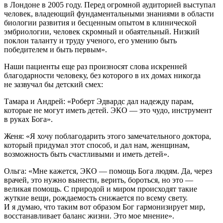
в Лондоне в 2005 году. Перед огромной аудиторией выступал
человек, владеющий фундаментальными знаниями в области
биологии развития и бесценным опытом в клинической
эмбриологии, человек скромный и обаятельный. Низкий
поклон таланту и труду ученого, его умению быть
победителем и быть первым».
Наши пациенты еще раз произносят слова искренней
благодарности человеку, без которого в их домах никогда
не зазвучал бы детский смех:
Тамара и Андрей: «Роберт Эдвардс дал надежду парам,
которые не могут иметь детей. ЭКО — это чудо, инструмент
в руках Бога».
Женя: «Я хочу поблагодарить этого замечательного доктора,
который придумал этот способ, и дал нам, женщинам,
возможность быть счастливыми и иметь детей».
Ольга: «Мне кажется, ЭКО — помощь Бога людям. Да, через
врачей, это нужно вынести, верить, бороться, но это —
великая помощь. С природой и миром происходят такие
жуткие вещи, рождаемость снижается по всему свету.
И я думаю, что таким вот образом Бог гармонизирует мир,
восстанавливает баланс жизни. Это мое мнение».