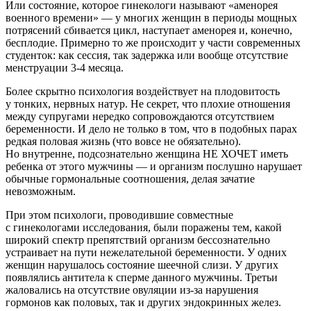
Или состояние, которое гинекологи называют «аменорея
военного времени» — у многих женщин в периоды мощных
потрясений сбивается цикл, наступает аменорея и, конечно,
бесплодие. Примерно то же происходит у части современных
студенток: как сессия, так задержка или вообще отсутствие
менструации
3-4 месяца.
Более скрытно психология воздействует на плодовитость
у тонких, нервных натур. Не секрет, что плохие отношения
между супругами нередко сопровождаются отсутствием
беременности. И дело не только в том, что в подобных парах
редкая половая жизнь (что вовсе не обязательно).
Но внутренне, подсознательно женщина НЕ ХОЧЕТ иметь
ребенка от этого мужчины — и организм послушно нарушает
обычные гормональные соотношения, делая зачатие
невозможным.
При этом психологи, проводившие совместные
с гинекологами исследования, были поражены тем, какой
широкий спектр препятствий организм бессознательно
устраивает на пути нежелательной беременности. У одних
женщин нарушалось состояние шеечной слизи. У других
появлялись антитела к сперме данного мужчины. Третьи
жаловались на отсутствие овуляции из-за нарушения
гормонов как половых, так и других эндокринных желез.