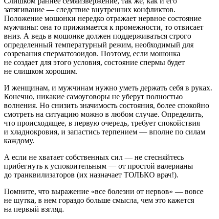
Слишком раннее семяизвержение, так же, как и его
затягивание — следствие внутренних конфликтов.
Положение мошонки нередко отражает нервное состояние
мужчины: она то прижимается к промежности, то отвисает
вниз. А ведь в мошонке должен поддерживаться строго
определенный температурный режим, необходимый для
созревания сперматозоидов. Поэтому, если мошонка
не создает для этого условия, состояние спермы будет
не слишком хорошим.
И женщинам, и мужчинам нужно уметь держать себя в руках.
Конечно, никакие самоуговоры не уберут полностью
волнения. Но снизить значимость состояния, более спокойно
смотреть на ситуацию можно в любом случае. Определить,
что происходящее, в первую очередь, требует спокойствия
и хладнокровия, и запастись терпением — вполне по силам
каждому.
А если не хватает собственных сил — не стесняйтесь
прибегнуть к успокоительным — от простой валерианы
до транквилизаторов (их назначает ТОЛЬКО врач!).
Помните, что выражение «все болезни от нервов» — вовсе
не шутка, в нем гораздо больше смысла, чем это кажется
на первый взгляд.