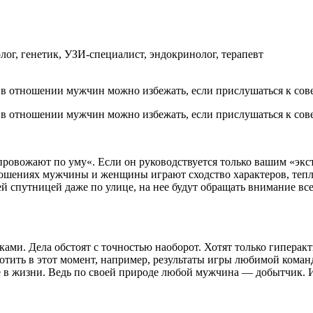
ог, генетик, УЗИ-специалист, эндокринолог, терапевт
в отношении мужчин можно избежать, если прислушаться к сове
в отношении мужчин можно избежать, если прислушаться к сове
 провожают по уму«. Если он руководствуется только вашим «эк
ношениях мужчины и женщины играют сходство характеров, тепл
воей спутницей даже по улице, на нее будут обращать внимание
ками. Дела обстоят с точностью наоборот. Хотят только гиперак
отить в этот момент, например, результаты игры любимой команд
е в жизни. Ведь по своей природе любой мужчина — добытчик. И