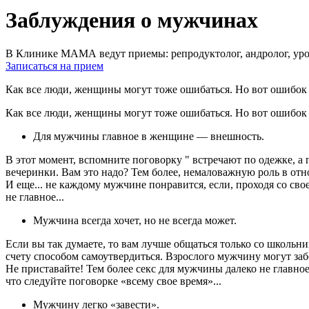
Заблуждения о мужчинах
В Клинике МАМА ведут приемы: репродуктолог, андролог, урол
Записаться на прием
Как все люди, женщины могут тоже ошибаться. Но вот ошибок 
Как все люди, женщины могут тоже ошибаться. Но вот ошибок 
Для мужчины главное в женщине — внешность.
В этот момент, вспомните поговорку " встречают по одежке, а
вечеринки. Вам это надо? Тем более, немаловажную роль в от
И еще... не каждому мужчине понравится, если, проходя со с
не главное...
Мужчина всегда хочет, но не всегда может.
Если вы так думаете, то вам лучше общаться только со школьни
счету способом самоутвердиться. Взрослого мужчину могут заб
Не приставайте! Тем более секс для мужчины далеко не главно
что следуйте поговорке «всему свое время»...
Мужчину легко «завести».