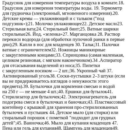
Градусник для измерения температуры воздуха в комнате.18.
Градусник для измерения температуры воды. 19. Термометр
для грудничка (электронный, мгновенного измерения).20.
Детские кремы — увлажняющий и с тальком ("под
подгузник«);21. Молочко увлажняющее22. Детское масло23.
Стерильная вата;24. Стерильный бинт;25. Ватные шарики
стерильные26. Йод, «зеленка»27. Марганцовка 28. Раствор
перекиси водорода (для обработки пупочной ранки в первые
дни);29. Капли в нос для младенцев 30. Тальк;31. Палочки
ватные с ограничителем32. Ножницы маникюрные
с закругленными концами;33. Спринцовка (самая маленькая,
целиком резиновая, с мягким наконечником).34 .Аспиратор
для отсасывания выделений из носа;35. Пипетки
с закругленным носиком — 2 шт.;36. Укропный чай 37.
Активированный уголь38. Соски-пустышки
2–3
штуки (если
вы не придерживаетесь взглядов о ненужности этого
предмета).39. Бутылочки для кормления смесью и водой
на 250 г — не меньше 4 шт.;40. Ершики для бутылок41.
Стерилизатор для бутылочек;42. Электронагреватель для
подогрева смеси в бутылочках и баночках;43. Пластмассовый
контейнер с крышкой для хранения про-стерилизованных
бутылочек и пустышек 44. Детское мыло (для стирки) или
стиральный порошок с пометкой "подходит для грудных
детей";45. Ванночка;46. Мыло для купания младенцев 47.
Пена или гель для купания48. Шампунь для младенцев49.