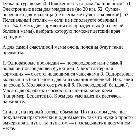
Губка натуральная50. Полотенце с уголком-"капюшоном";51.
Электронные весы для младенцев (до 20 кг). 52. Сумка-
переноска для младенца (не всегда же гулять с коляской). 53.
Пеленальный столик — если не используете обычный
стол.54. Смесь для кормления новорожденных (на случай
болезни мамы), выбрать которую поможет детский врач
в роддоме.
А для самой счастливой мамы очень полезны будут такие
предметы:
1. Одноразовые прокладки — послеродовые или с самой
большой поглощающей функцией.2. Бюстгалтер для
кормящих — с отстегивающимися чашечками.3. Одноразовые
вкладыши в бюстгалтер для впитывания молочка.4. Накладки
на сосок.5. Молокоотсос ручной.6. Послеродовый бандаж.7.
Масло для обработки сосков или специальный крем
(например, Бепантен).8. Крем для уменьшения растяжек
на животе.
Списки, на первый взгляд, обьемны. Но на самом деле, все
покупается практически в одном месте, так что нужно просто
вычеркивать пункт за пунктом — и складывать в доступном
месте.