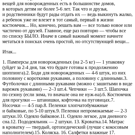
вещей для новорожденных есть в большинстве домов,
в которых детям не более
5-6 лет.
Так что и друзья,
и родственники будут рады отдать их — ведь выкинуть жалко,
а ребенок уже не влезет в тот самый, первый в жизни
костюмчик... Но, конечно, решать вам — все только новое или
частично от друзей. Главное, еще раз повторю — чтобы все
по списку БЫЛО. Иначе в самый важный момент начнете
метаться в поисках очень простой, но отсутствующей вещи...
Итак...
1. Памперсы для новорожденных (на
2–5 кг) —
1 упаковку
(уйдет за
2-4 дня,
так что будьте готовы к продолжению
шоппинга).2. Боди для новорожденных —
4-6 штук,
из них
половину с короткими рукавами, а половину с длинными.3.
Футболочки с длинными рукавами (можно с зашитыми в виде
варежек рукавами) —
2–3
шт.4. Чепчики — 3 шт.5. Шапочка
по сезону (если зима, то вначале она не нуж-на).6. Костюмчик
для прогулки — штанишки, кофточка на пуговицах.7.
Носочки —
4-5
пар.8. Пеленки хлопчатобумажные
и байковые, по
5-10
штук.9. Пеленки непромокаемые —
2-3
штуки.10. Одеяло байковое.11. Одеяло легкое, для дневного
сна.12. Пододеяльник — 2 штуки. 13. Кроватка.14. Матрас
в кроватку — твердый, ортопедический (лучше с кокосовым
наполнителем).15. Коляска. 16. Салфетки влажные 17.