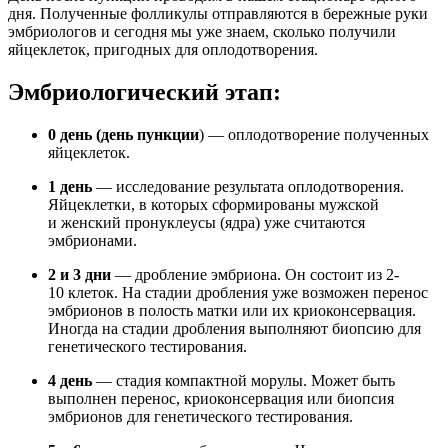
дня. Полученные фолликулы отправляются в бережные руки
эмбриологов и сегодня мы уже знаем, сколько получили
яйцеклеток, пригодных для оплодотворения.
Эмбриологический этап:
0 день (день пункции
) — оплодотворение полученных
яйцеклеток.
1 день
— исследование результата оплодотворения.
Яйцеклетки, в которых сформированы мужской
и женский пронуклеусы (ядра) уже считаются
эмбрионами.
2 и 3 дни
— дробление эмбриона. Он состоит из 2-
10 клеток. На стадии дробления уже возможен перенос
эмбрионов в полость матки или их криоконсервация.
Иногда на стадии дробления выполняют биопсию для
генетического тестирования.
4 день
— стадия компактной морулы. Может быть
выполнен перенос, криоконсервация или биопсия
эмбрионов для генетического тестирования.