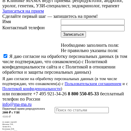
В Клинике МАМА ведут приемы: репродуктолог, андролог,
уролог, генетик, УЗИ-специалист, эндокринолог, терапевт
Записаться на прием
Сделайте первый шаг — запишитесь на прием!
Имя
Контактный телефон
Записаться
Необходимо заполнить поля:
Не правильно указаны поля:
Я даю согласие на обработку персональных данных (в том
числе подтверждаю, что ознакомлен(а) с Политикой
конфиденциальности сайта и с Политикой в отношении
обработки и защиты персональных данных)
Я даю согласие на обработку персональных данных (в том числе
подтверждаю, что ознакомлен(а) с
Пользовательским соглашением
и с
Политикой конфиденциальности
)
или позвоните
+7 495 921-34-26
8 800 550-05-33
бесплатный
телефон по России
info@ma-ma.ru
Первичный прием репродуктолога
2000 ₽ с УЗИ
4500 ₽
по акции у врачей:
Шалаева Т.И.,
Лучин И.А.,
Коленкина И.В.