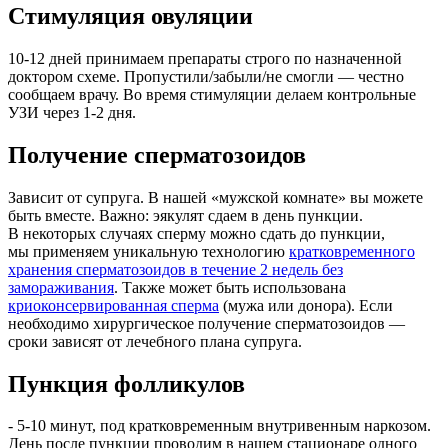
Стимуляция овуляции
10-12 дней принимаем препараты строго по назначенной
доктором схеме. Пропустили/забыли/не смогли — честно
сообщаем врачу. Во время стимуляции делаем контрольные
УЗИ через 1-2 дня.
Получение сперматозоидов
Зависит от супруга. В нашей «мужской комнате» вы можете
быть вместе. Важно: эякулят сдаем в день пункции.
В некоторых случаях сперму можно сдать до пункции,
мы применяем уникальную технологию
кратковременного
хранения сперматозоидов в течение 2 недель без
замораживания
. Также может быть использована
криоконсервированная сперма
(мужа или донора). Если
необходимо хирургическое получение сперматозоидов —
сроки зависят от лечебного плана супруга.
Пункция фолликулов
- 5-10 минут, под кратковременным внутривенным наркозом.
День после пункции проводим в нашем стационаре одного