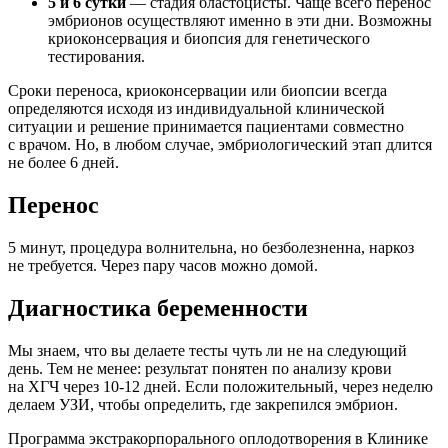
5 и 6 сутки
— стадия бластоцисты. Чаще всего перенос
эмбрионов осуществляют именно в эти дни. Возможны
криоконсервация и биопсия для генетического
тестирования.
Сроки переноса, криоконсервации или биопсии всегда
определяются исходя из индивидуальной клинической
ситуации и решение принимается пациентами совместно
с врачом. Но, в любом случае, эмбриологический этап длится
не более 6 дней.
Перенос
5 минут, процедура волнительна, но безболезненна, наркоз
не требуется. Через пару часов можно домой.
Диагностика беременности
Мы знаем, что вы делаете тесты чуть ли не на следующий
день. Тем не менее: результат понятен по анализу крови
на ХГЧ через 10-12 дней. Если положительный, через неделю
делаем УЗИ, чтобы определить, где закрепился эмбрион.
Программа экстракорпорального оплодотворения в Клинике