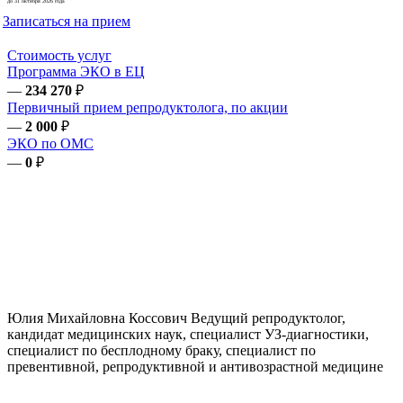
до 31 октября 2026 года
Записаться на прием
Стоимость услуг
Программа ЭКО в ЕЦ
—
234 270
₽
Первичный прием репродуктолога, по акции
—
2 000
₽
ЭКО по ОМС
—
0
₽
Юлия Михайловна
Коссович
Ведущий репродуктолог,
кандидат медицинских наук, специалист УЗ-диагностики,
специалист по бесплодному браку, специалист по
превентивной, репродуктивной и антивозрастной медицине