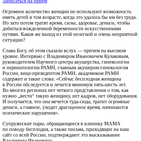
Записаться на прием
Огромное количество женщин не используют возможность
иметь детей в том возрасте, когда это удалось бы им без труда.
Но зато потом тратят время, силы, здоровье, деньги, чтобы
добиться вожделенной беременности искусственными
путями. Каков же выход из этой нелегкой и очень неприятной
ситуации?
Слава Богу, об этом сказали вслух — причем на высоком
уровне. Интервью с Владимиром Ивановичем Кулаковым,
руководителем Научного центра акушерства, гинекологии
и перинатологии РАМН, главным акушером-гинекологом
России, вице-президентом РАМН, академиком РАМН
содержит и такие слова: «Сейчас бесплодная женщина
в России обследуется и лечится минимум пять-шесть лет.
Во многих регионах нет четкого представления о том, как
нужно „вести“ такую женщину, нет кадров, нет оборудования.
И получается, что она мечется туда-сюда, тратит огромные
деньги, а главное, уходит драгоценное время, начинаются
психические нарушения».
Супружеские пары, обращающиеся в клинику МАМА
по поводу бесплодия, а также письма, приходящие на наш
сайт со всей России, подтверждают это высказывание
Владимира Ивановича.