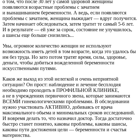
о том, что после 30 лет у самой здоровой женщины
появляются возрастные проблемы с зачатием
и вынашиванием беременности. А ведь, если появляются
проблемы с зачатием, женщина выжидает — вдруг получится.
Затем начинает обследоваться, затем тратит те самый
5-6 лет.
И в результате — ей уже за сорок, состояние не улучшилось,
а шансы еще больше снизились...
Увы, огромное количество женщин не используют
возможность иметь детей в том возрасте, когда это удалось бы
им без труда. Но зато потом тратят время, силы, здоровье,
деньги, чтобы добиться вожделенной беременности
искусственными путями.
Каков же выход из этой нелегкой и очень неприятной
ситуации? Он прост: наблюдение и лечение бесплодия
необходимо проходить в ПРОФИЛЬНОЙ КЛИНИКЕ,
а не в учреждениях первичного звена, которые занимаются
ВСЕМИ гинекологическими проблемами. В обследовании
нужно участвовать АКТИВНО, добиваясь от врача
максимального обьема и минимальных сроков исследований.
И вовремя делать то, что назначил доктор. Тогда достаточно
быстро станет понятно, каковы проблемы, каковы шансы,
каковы пути достижения цели — беременности и счастья
материнства.