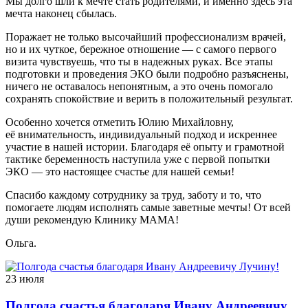
Мы долго шли к мечте стать родителями, и именно здесь эта
мечта наконец сбылась.
Поражает не только высочайший профессионализм врачей,
но и их чуткое, бережное отношение — с самого первого
визита чувствуешь, что ты в надежных руках. Все этапы
подготовки и проведения ЭКО были подробно разъяснены,
ничего не оставалось непонятным, а это очень помогало
сохранять спокойствие и верить в положительный результат.
Особенно хочется отметить Юлию Михайловну,
её внимательность, индивидуальный подход и искреннее
участие в нашей истории. Благодаря её опыту и грамотной
тактике беременность наступила уже с первой попытки
ЭКО — это настоящее счастье для нашей семьи!
Спасибо каждому сотруднику за труд, заботу и то, что
помогаете людям исполнять самые заветные мечты! От всей
души рекомендую Клинику МАМА!
Ольга.
23 июля
Полгода счастья благодаря Ивану Андреевичу