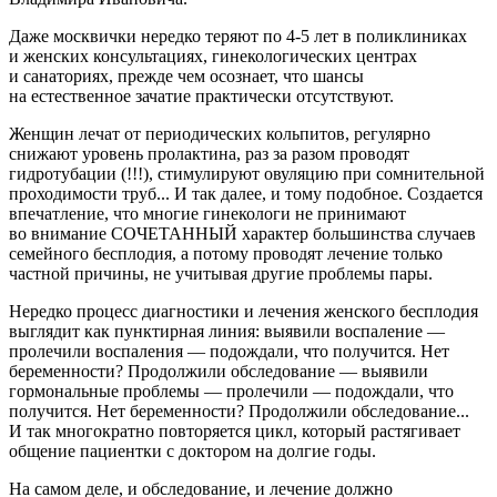
Даже москвички нередко теряют по
4-5
лет в поликлиниках
и женских консультациях, гинекологических центрах
и санаториях, прежде чем осознает, что шансы
на естественное зачатие практически отсутствуют.
Женщин лечат от периодических кольпитов, регулярно
снижают уровень пролактина, раз за разом проводят
гидротубации (!!!), стимулируют овуляцию при сомнительной
проходимости труб... И так далее, и тому подобное. Создается
впечатление, что многие гинекологи не принимают
во внимание СОЧЕТАННЫЙ характер большинства случаев
семейного бесплодия, а потому проводят лечение только
частной причины, не учитывая другие проблемы пары.
Нередко процесс диагностики и лечения женского бесплодия
выглядит как пунктирная линия: выявили воспаление —
пролечили воспаления — подождали, что получится. Нет
беременности? Продолжили обследование — выявили
гормональные проблемы — пролечили — подождали, что
получится. Нет беременности? Продолжили обследование...
И так многократно повторяется цикл, который растягивает
общение пациентки с доктором на долгие годы.
На самом деле, и обследование, и лечение должно