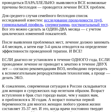
проводиться ПАРАЛЛЕЛЬНО: выявляются ВСЕ возможные
причины бесплодия — проводится лечение ВСЕХ проблем.
Для среднего случая семейного бесплодия список
исследований известен:
исследование проходимости труб
,
гормональный профиль
,
спермограмма
,
посткоитальный тест
.
Все это можно сделать за ОДИН-ДВА месяца — с учетом
циклических изменений показателей.
После выявления проблемных мест, лечение должно занимать
4-6 месяцев,
а затем еще
3-4
цикла отводится на определение
эффективности проведенной терапии. И ВСЕ!
ЕСЛИ диагноз не установлен в течение ОДНОГО года, ЕСЛИ
проводимое лечение не приводит к зачатию в течение ДВУХ
лет — согласно рекомендациям ВОЗ, необходимо переходить
к вспомогательным репродуктивным технологиям, а проще —
делать ЭКО.
К сожалению, современная ситуация в России складывается
для женщин и супружеских пар нелегким образом. Возраст
вступления в брак стал гораздо выше, чем у наших мам,
и приблизился к 30 годам. А возраст попытки первой
беременности для многих женщин любого уровня жизни
составляет
35-37 лет.
И это, когда врачи постоянно твердят