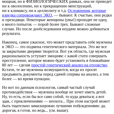
мощная, но в ФИЗИОЛОГИЧЕСКИХ рамках, она не приведет
ни к оволосению, ни к прекращению менструаций,
ни к климаксу, ни к целлюлиту и т.д.
Осложнения, которые
изредка сопровождают ЭКО
, — бывают. К счастью, они редки
и преходящи. Некоторые женщины (увы!) проходят не одну,
а много попыток — порой более трех. Бывают сложные
случаи. Но после дообследования неудачи можно добиваться
результата.
Наконец, самое ужасное, что может представить себе мужчина
в ЭКО — это подмена генетического материала. Это же все
за закрытыми дверями творится. Вот уж область, где мужская
рациональность уступает эмоциям: с какой стати совершать
преступление, которое можно будет установить в ближайшие
80 лет — сделав
простой генетический анализ на отцовство
.
Кстати, те же мужчины возмущаются, когда их просят
предъявить документы перед сдачей спермы на анализ, а тем
более — во время пункции.
Но вот по данным психологов, самый частый случай
противодействия — мужчина вообще не хочет иметь детей.
Ну, то есть, если бы все само собой, то куда деваться; а вот
эдак, с приключениями — неохота... При этом настрой может
быть тщательно замаскирован лучшими побуждениями: да,
дорогая, я готов, но ведь... (см. выше).