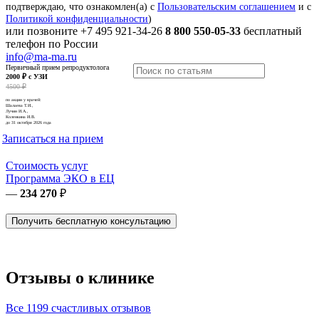
подтверждаю, что ознакомлен(а) с
Пользовательским соглашением
и с
Политикой конфиденциальности
)
или позвоните
+7 495 921-34-26
8 800 550-05-33
бесплатный
телефон по России
info@ma-ma.ru
Первичный прием репродуктолога
2000 ₽ с УЗИ
4500 ₽
по акции у врачей:
Шалаева Т.И.,
Лучин И.А.,
Коленкина И.В.
до 31 октября 2026 года
Записаться на прием
Стоимость услуг
Программа ЭКО в ЕЦ
—
234 270
₽
Получить бесплатную консультацию
Отзывы о клинике
Все 1199 счастливых отзывов