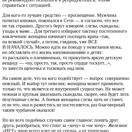
справиться с ситуацией.
Для кого-то лучшее средство — просвещение. Мужчина
почитал книжки, покопался в Сети — и согласен, что все
не так страшно. Другого берут измором: слезы, скандалы,
уходы к маме... Для третьего избирают тактику постепенного
вовлечения: женщина начинает посещать врача «так,
на всякий случай», а потом, глядишь, уже ВСЕ
И НАЧАЛОСЬ. Можно идти на поводу у нежелания мужа,
но обставлять его жизнь напоминаниями о детях:
то рассказать о племянниках, то прикупить яркую детскую
вещицу — «ну, просто, так, просто сердце тоскует...»,
то завести щеночка и тосковать над ним.
На самом деле, что на кого подействует — вопрос совершенно
неясный. И выбор тут невелик: женщина может применить
только то, что является ее внутренней сущностью. Не может
нежная и хрупкая закатывать скандалы, скорее, она будет лить
безутешные слезы. А боевая женщина слезы лить не станет,
если что, она и развестись не постесняется, раз благоверный
таким чурбаном оказался!
Но во всех подобных случаях самое главное: понять друг
друга, разобраться, что стоит за «хочу» и «не хочу». Железное
«НЕТ» чаще всего идет не от сердца, а от тщательно