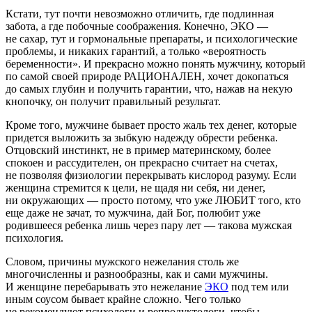
Кстати, тут почти невозможно отличить, где подлинная
забота, а где побочные соображения. Конечно, ЭКО —
не сахар, тут и гормональные препараты, и психологические
проблемы, и никаких гарантий, а только «вероятность
беременности». И прекрасно можно понять мужчину, который
по самой своей природе РАЦИОНАЛЕН, хочет докопаться
до самых глубин и получить гарантии, что, нажав на некую
кнопочку, он получит правильный результат.
Кроме того, мужчине бывает просто жаль тех денег, которые
придется выложить за зыбкую надежду обрести ребенка.
Отцовский инстинкт, не в пример материнскому, более
спокоен и рассудителен, он прекрасно считает на счетах,
не позволяя физиологии перекрывать кислород разуму. Если
женщина стремится к цели, не щадя ни себя, ни денег,
ни окружающих — просто потому, что уже ЛЮБИТ того, кто
еще даже не зачат, то мужчина, дай Бог, полюбит уже
родившееся ребенка лишь через пару лет — такова мужская
психология.
Словом, причины мужского нежелания столь же
многочисленны и разнообразны, как и сами мужчины.
И женщине перебарывать это нежелание
ЭКО
под тем или
иным соусом бывает крайне сложно. Чего только
не рекомендуют психологи и репродуктологи, чтобы