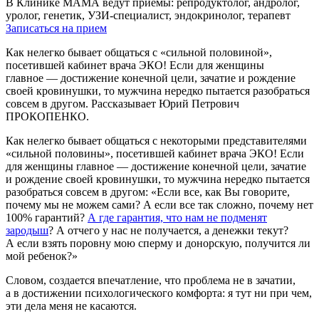
В Клинике МАМА ведут приемы: репродуктолог, андролог,
уролог, генетик, УЗИ-специалист, эндокринолог, терапевт
Записаться на прием
Как нелегко бывает общаться с «сильной половиной»,
посетившей кабинет врача ЭКО! Если для женщины
главное — достижение конечной цели, зачатие и рождение
своей кровинушки, то мужчина нередко пытается разобраться
совсем в другом. Рассказывает Юрий Петрович
ПРОКОПЕНКО.
Как нелегко бывает общаться с некоторыми представителями
«сильной половины», посетившей кабинет врача ЭКО! Если
для женщины главное — достижение конечной цели, зачатие
и рождение своей кровинушки, то мужчина нередко пытается
разобраться совсем в другом: «Если все, как Вы говорите,
почему мы не можем сами? А если все так сложно, почему нет
100% гарантий?
А где гарантия, что нам не подменят
зародыш
? А отчего у нас не получается, а денежки текут?
А если взять поровну мою сперму и донорскую, получится ли
мой ребенок?»
Словом, создается впечатление, что проблема не в зачатии,
а в достижении психологического комфорта: я тут ни при чем,
эти дела меня не касаются.