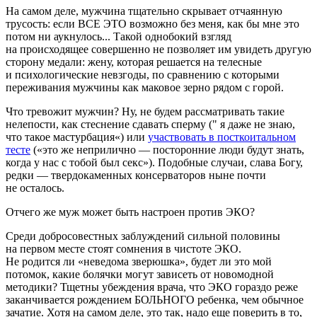
На самом деле, мужчина тщательно скрывает отчаянную
трусость: если ВСЕ ЭТО возможно без меня, как бы мне это
потом ни аукнулось... Такой однобокий взгляд
на происходящее совершенно не позволяет им увидеть другую
сторону медали: жену, которая решается на телесные
и психологические невзгоды, по сравнению с которыми
переживания мужчины как маковое зерно рядом с горой.
Что тревожит мужчин? Ну, не будем рассматривать такие
нелепости, как стеснение сдавать сперму (" я даже не знаю,
что такое мастурбация«) или
участвовать в посткоитальном
тесте
(«это же неприлично — посторонние люди будут знать,
когда у нас с тобой был секс»). Подобные случаи, слава Богу,
редки — твердокаменных консерваторов ныне почти
не осталось.
Отчего же муж может быть настроен против ЭКО?
Среди добросовестных заблуждений сильной половины
на первом месте стоят сомнения в чистоте ЭКО.
Не родится ли «неведома зверюшка», будет ли это мой
потомок, какие болячки могут зависеть от новомодной
методики? Тщетны убеждения врача, что ЭКО гораздо реже
заканчивается рождением БОЛЬНОГО ребенка, чем обычное
зачатие. Хотя на самом деле, это так, надо еще поверить в то,