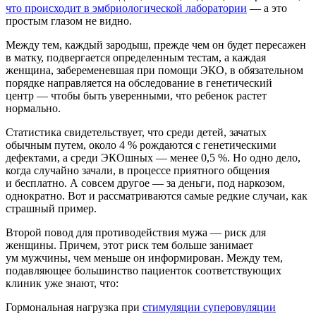
что происходит в эмбриологической лаборатории
— а это
простым глазом не видно.
Между тем, каждый зародыш, прежде чем он будет пересажен
в матку, подвергается определенным тестам, а каждая
женщина, забеременевшая при помощи ЭКО, в обязательном
порядке направляется на обследование в генетический
центр — чтобы быть уверенными, что ребенок растет
нормально.
Статистика свидетельствует, что среди детей, зачатых
обычным путем, около 4 % рождаются с генетическими
дефектами, а среди ЭКОшных — менее 0,5 %. Но одно дело,
когда случайно зачали, в процессе приятного общения
и бесплатно. А совсем другое — за деньги, под наркозом,
однократно. Вот и рассматриваются самые редкие случаи, как
страшный пример.
Второй повод для противодействия мужа — риск для
женщины. Причем, этот риск тем больше занимает
ум мужчины, чем меньше он информирован. Между тем,
подавляющее большинство пациенток соответствующих
клиник уже знают, что:
Гормональная нагрузка при
стимуляции суперовуляции