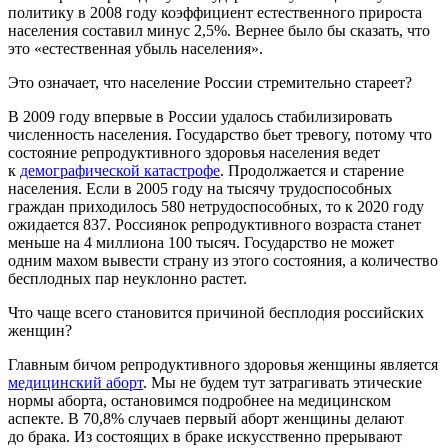
политику в 2008 году коэффициент естественного прироста
населения составил минус 2,5%. Вернее было бы сказать, что
это «естественная убыль населения».
Это означает, что население России стремительно стареет?
В 2009 году впервые в России удалось стабилизировать
численность населения. Государство бьет тревогу, потому что
состояние репродуктивного здоровья населения ведет
к
демографической катастрофе
. Продолжается и старение
населения. Если в 2005 году на тысячу трудоспособных
граждан приходилось 580 нетрудоспособных, то к 2020 году
ожидается 837. Россиянок репродуктивного возраста станет
меньше на 4 миллиона 100 тысяч. Государство не может
одним махом вывести страну из этого состояния, а количество
бесплодных пар неуклонно растет.
Что чаще всего становится причиной бесплодия российских
женщин?
Главным бичом репродуктивного здоровья женщины является
медицинский аборт
. Мы не будем тут затрагивать этические
нормы аборта, остановимся подробнее на медицинском
аспекте. В 70,8% случаев первый аборт женщины делают
до брака. Из состоящих в браке искусственно прерывают