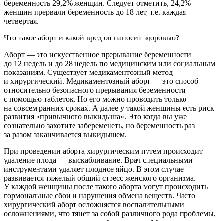
беременность 29,2% женщин. Следует отметить, 24,2%
женщин прервали беременность до 18 лет, т.е. каждая
четвертая.
Что такое аборт и какой вред он наносит здоровью?
Аборт — это искусственное прерывание беременности
до 12 недель и до 28 недель по медицинским или социальным
показаниям. Существует медикаментозный метод
и хирургический. Медикаментозный аборт — это способ
относительно безопасного прерывания беременности
с помощью таблеток. Но его можно проводить только
на совсем ранних сроках. А далее у такой женщины есть риск
развития «привычного выкидыша». Это когда вы уже
сознательно захотите забеременеть, но беременность раз
за разом заканчивается выкидышем.
При проведении аборта хирургическим путем происходит
удаление плода — выскабливание. Врач специальными
инструментами удаляет плодное яйцо. В этом случае
развивается тяжелый общий стресс женского организма.
У каждой женщины после такого аборта могут происходить
гормональные сбои и нарушения обмена веществ. Часто
хирургический аборт осложняется воспалительными
осложнениями, что тянет за собой различного рода проблемы,