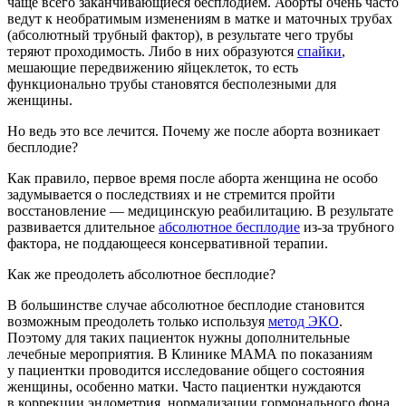
чаще всего заканчивающиеся бесплодием. Аборты очень часто
ведут к необратимым изменениям в матке и маточных трубах
(абсолютный трубный фактор), в результате чего трубы
теряют проходимость. Либо в них образуются
спайки
,
мешающие передвижению яйцеклеток, то есть
функционально трубы становятся бесполезными для
женщины.
Но ведь это все лечится. Почему же после аборта возникает
бесплодие?
Как правило, первое время после аборта женщина не особо
задумывается о последствиях и не стремится пройти
восстановление — медицинскую реабилитацию. В результате
развивается длительное
абсолютное бесплодие
из-за трубного
фактора, не поддающееся консервативной терапии.
Как же преодолеть абсолютное бесплодие?
В большинстве случае абсолютное бесплодие становится
возможным преодолеть только используя
метод ЭКО
.
Поэтому для таких пациенток нужны дополнительные
лечебные мероприятия. В Клинике МАМА по показаниям
у пациентки проводится исследование общего состояния
женщины, особенно матки. Часто пациентки нуждаются
в коррекции эндометрия, нормализации гормонального фона,