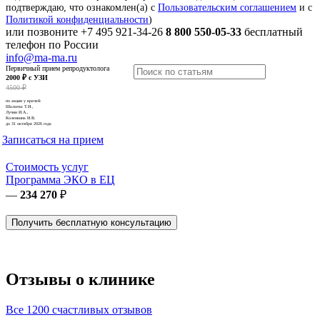
подтверждаю, что ознакомлен(а) с
Пользовательским соглашением
и с
Политикой конфиденциальности
)
или позвоните
+7 495 921-34-26
8 800 550-05-33
бесплатный
телефон по России
info@ma-ma.ru
Первичный прием репродуктолога
2000 ₽ с УЗИ
4500 ₽
по акции у врачей:
Шалаева Т.И.,
Лучин И.А.,
Коленкина И.В.
до 31 октября 2026 года
Записаться на прием
Стоимость услуг
Программа ЭКО в ЕЦ
—
234 270
₽
Получить бесплатную консультацию
Отзывы о клинике
Все 1200 счастливых отзывов