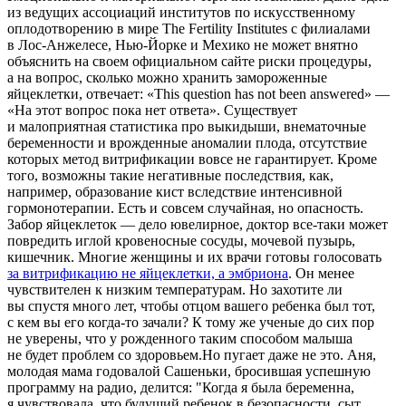
из ведущих ассоциаций институтов по искусственному
оплодотворению в мире The Fertility Institutes с филиалами
в Лос-Анжелесе, Нью-Йорке и Мехико не может внятно
объяснить на своем официальном сайте риски процедуры,
а на вопрос, сколько можно хранить замороженные
яйцеклетки, отвечает: «This question has not been answered» —
«На этот вопрос пока нет ответа». Существует
и малоприятная статистика про выкидыши, внематочные
беременности и врожденные аномалии плода, отсутствие
которых метод витрификации вовсе не гарантирует. Кроме
того, возможны такие негативные последствия, как,
например, образование кист вследствие интенсивной
гормонотерапии. Есть и совсем случайная, но опасность.
Забор яйцеклеток — дело ювелирное, доктор все-таки может
повредить иглой кровеносные сосуды, мочевой пузырь,
кишечник. Многие женщины и их врачи готовы голосовать
за витрификацию не яйцеклетки, а эмбриона
. Он менее
чувствителен к низким температурам. Но захотите ли
вы спустя много лет, чтобы отцом вашего ребенка был тот,
с кем вы его когда-то зачали? К тому же ученые до сих пор
не уверены, что у рожденного таким способом малыша
не будет проблем со здоровьем.Но пугает даже не это. Аня,
молодая мама годовалой Сашеньки, бросившая успешную
программу на радио, делится: "Когда я была беременна,
я чувствовала, что будущий ребенок в безопасности, сыт,