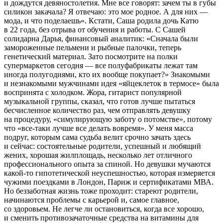
и дождутся девяностолетия. Мне все говорят: зачем ты в губы
силикон закачала? Я отвечаю: это мое родное. А для них —
мода, и что поделаешь». Кстати, Саша родила дочь Катю
в 22 года, без отрыва от обучения и работы. С Сашей
солидарна Дарья, финансовый аналитик: «Сначала были
замороженные пельмени и рыбные палочки, теперь
генетический материал. Зато посмотрите на полки
супермаркетов сегодня — все полуфабрикаты лежат там
иногда полугодиями, кто их вообще покупает?» Знакомыми
и незнакомыми мужчинами идея «яйцеклеток в термосе» была
воспринята с холодком. Жора, гитарист популярной
музыкальной группы, сказал, что готов лучше пытаться
бесчисленное количество раз, чем отправлять девушку
на процедуру, «симулирующую заботу о потомстве», потому
что «все-таки лучше все делать вовремя». У меня масса
подруг, которым сама судьба велит срочно зачать здесь
и сейчас: состоятельные родители, успешный и любящий
жених, хорошая жилплощадь, несколько лет отличного
профессионального опыта за спиной. Но девушки мучаются
какой-то гипотетической неуспешностью, которая измеряется
чужими поездками в Лондон, Париж и сертификатами МВА.
Но беззаботная жизнь тоже проходит: стареют родители,
начинаются проблемы с карьерой и, самое главное,
со здоровьем. Не легче ли остановиться, когда все хорошо,
и сменить противозачаточные средства на витамины для