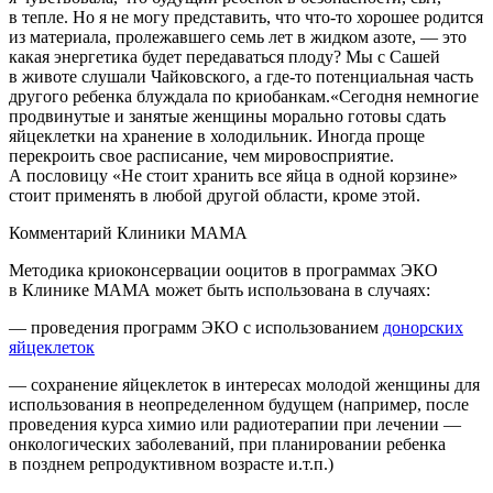
в тепле. Но я не могу представить, что что-то хорошее родится
из материала, пролежавшего семь лет в жидком азоте, — это
какая энергетика будет передаваться плоду? Мы с Сашей
в животе слушали Чайковского, а где-то потенциальная часть
другого ребенка блуждала по криобанкам.«Сегодня немногие
продвинутые и занятые женщины морально готовы сдать
яйцеклетки на хранение в холодильник. Иногда проще
перекроить свое расписание, чем мировосприятие.
А пословицу «Не стоит хранить все яйца в одной корзине»
стоит применять в любой другой области, кроме этой.
Комментарий Клиники МАМА
Методика криоконсервации ооцитов в программах ЭКО
в Клинике МАМА может быть использована в случаях:
— проведения программ ЭКО с использованием
донорских
яйцеклеток
— сохранение яйцеклеток в интересах молодой женщины для
использования в неопределенном будущем (например, после
проведения курса химио или радиотерапии при лечении —
онкологических заболеваний, при планировании ребенка
в позднем репродуктивном возрасте и.т.п.)