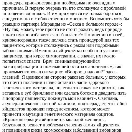
процедура криоконсервации необходима по очевидным
причинам. В первую очередь те, кто столкнулся с проблемой
истощения яичников. И им приходится не только бороться
с недугом, но и с общественным мнением. Вспомнить хотя бы
реакцию партнера Миранды из «Секса в большом городе»:
«Ну так, может, тебе просто не стоит рожать, ведь природе
как-то нужно избавляться от балласта?» По мнению врачей,
криоконсервация также должна стать процедурой для тех
пациенток, которые столкнулись с раком или подобными
заболеваниями. Именно их яйцеклетки особенно уязвимы,
например, при курсе химиотерапии, а значит, их нужно
попытаться спасти. Врач, специализирующийся
на витрификации и пожелавший остаться анонимным, так
прокомментировал ситуацию: «Вопрос „надо ли?“ здесь
главный. Я целиком на стороне раковых больных, у которых
это почти последний шанс оставить часть здорового
генетического материала, но, если это такая же прихоть, как
вставить в зуб бриллиант или сделать ботокс в двадцать пять,
я попрошу пациентку покинуть мой кабинет». Светлана,
акушер-гинеколог частной клиники, подтверждает, что забор
яйцеклеток проводят перед лечением, которое может
привести к мутации генетического материала ооцитов.
«Криоконсервация яйцеклеток молодой женщины,
безусловно, решает проблемы старения самих яйцеклеток
и повышения риска хромосомных заболеваний эмбрионов