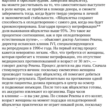
мартини и офисным будням. Заморозив яйцеклетку,
вы можете рассчитывать на то, что самостоятельно выступите
в роли матери, не прибегая к помощи донора, и сможете
забеременеть тогда, когда будете твердо уверены в личной
и экономической стабильности. «Яйцеклетка сохранит
способность к оплодотворению с самого дня, когда она будет
криоконсервирована. Благодаря процессу витрификации**
доля выживания яйцеклетки выше 95%. Это такое же
процентное соотношение, как и при оплодотворении
естественным путем», — объясняет доктор Антонио Рекена,
директор испанских клиник IVI, специализирующихся
на репродукции в
1990-е
года. На первый взгляд процесс
кажется невероятно легким. «Все, что требуется от женщины,
которая прибегает к технике витрификации, это отсутствие
медицинских противопоказаний и возраст от 30 лет», —
говорит доктор Рекена. Процесс делится на два этапа. Сначала
стимулируется яичник: поскольку ежемесячно женщина
производит только одну яйцеклетку, ей помогают добиться
большего результата. Приблизительно на протяжении одной
недели пациентка должна приходить в центр на осмотр
и подкожные инъекции. После того как яйцеклетки готовы,
их аккуратно извлекают из организма. Пара часов
в клинике — и вы уже дома. По словам Рекены и его коллег,
возраст женщины на момент подсадки оплодотворенной
яйцеклетки практически не играет никакой роли, поскольку