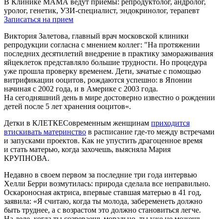
В Клинике МАМА ведут приемы: репродуктолог, андролог,
уролог, генетик, УЗИ-специалист, эндокринолог, терапевт
Записаться на прием
Виктория Залетова, главный врач московской клиники
репродукции согласна с мнением коллег: "На протяжении
последних десятилетий внедрение в практику замораживания
яйцеклеток представляло большие трудности. Но процедура
уже прошла проверку временем. Дети, зачатые с помощью
витрификации ооцитов, рождаются успешно: в Японии
начиная с 2002 года, и в Америке с 2003 года.
На сегодняшний день в мире достоверно известно о рождении
детей после 5 лет хранения ооцитов«.
Детки в КЛЕТКЕСовременным женщинам
приходится
втискивать материнство
в расписание где-то между встречами
и запусками проектов. Как не упустить драгоценное время
и стать матерью, когда захочешь, выясняла Мария
КРУПНОВА.
Недавно в своем первом за последние три года интервью
Хелли Берри возмутилась: природа сделала все неправильно.
Оскароносная актриса, впервые ставшая матерью в 41 год,
заявила: «Я считаю, когда ты молода, забеременеть должно
быть труднее, а с возрастом это должно становиться легче.
На деле, когда ты созреваешь морально, ты уже не можешь