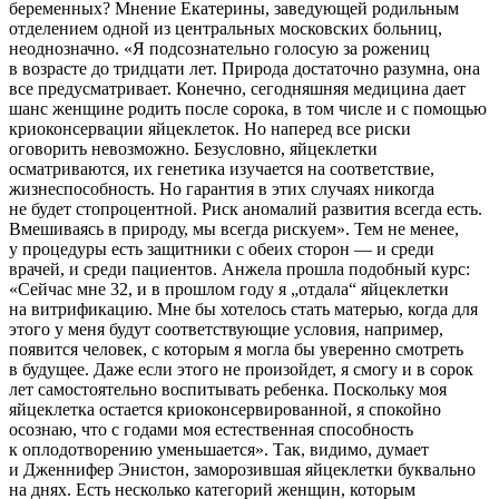
беременных? Мнение Екатерины, заведующей родильным
отделением одной из центральных московских больниц,
неоднозначно. «Я подсознательно голосую за рожениц
в возрасте до тридцати лет. Природа достаточно разумна, она
все предусматривает. Конечно, сегодняшняя медицина дает
шанс женщине родить после сорока, в том числе и с помощью
криоконсервации яйцеклеток. Но наперед все риски
оговорить невозможно. Безусловно, яйцеклетки
осматриваются, их генетика изучается на соответствие,
жизнеспособность. Но гарантия в этих случаях никогда
не будет стопроцентной. Риск аномалий развития всегда есть.
Вмешиваясь в природу, мы всегда рискуем». Тем не менее,
у процедуры есть защитники с обеих сторон — и среди
врачей, и среди пациентов. Анжела прошла подобный курс:
«Сейчас мне 32, и в прошлом году я „отдала“ яйцеклетки
на витрификацию. Мне бы хотелось стать матерью, когда для
этого у меня будут соответствующие условия, например,
появится человек, с которым я могла бы уверенно смотреть
в будущее. Даже если этого не произойдет, я смогу и в сорок
лет самостоятельно воспитывать ребенка. Поскольку моя
яйцеклетка остается криоконсервированной, я спокойно
осознаю, что с годами моя естественная способность
к оплодотворению уменьшается». Так, видимо, думает
и Дженнифер Энистон, заморозившая яйцеклетки буквально
на днях. Есть несколько категорий женщин, которым