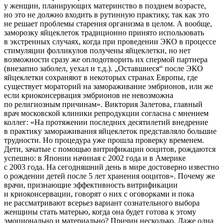
у женщин, планирующих материнство в позднем возрасте,
но это не должно входить в рутинную практику, так как это
не решает проблемы старения организма в целом. А вообще,
заморозку яйцеклеток традиционно принято использовать
в экстренных случаях, когда при проведении ЭКО в процессе
стимуляции фолликулов получены яйцеклетки, но нет
возможности сразу же оплодотворить их спермой партнера
(внезапно заболел, уехал и т.д.). „Оставшиеся“ после ЭКО
яйцеклетки сохраняют в некоторых странах Европы, где
существует мораторий на замораживание эмбрионов, или же
если криоконсервация эмбрионов не невозможна
по религиозным причинам». Виктория Залетова, главный
врач московской клиники репродукции согласна с мнением
коллег: «На протяжении последних десятилетий внедрение
в практику замораживания яйцеклеток представляло большие
трудности. Но процедура уже прошла проверку временем.
Дети, зачатые с помощью витрификации ооцитов, рождаются
успешно: в Японии начиная с 2002 года и в Америке
с 2003 года. На сегодняшний день в мире достоверно известно
о рождении детей после 5 лет хранения ооцитов». Почему же
врачи, признающие эффективность витрификации
и криоконсервации, говорят о них с оговорками и пока
не рассматривают всерьез вариант сознательного выбора
женщины стать матерью, когда она будет готова к этому
эмоционально и материально? Причин несколько. Даже одна