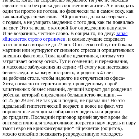
сделать этого без риска для собственной жизни. А в двадцать
один ты просто не готова, но физически ты в самом соку, как
какая-нибудь спелая слива. Яйцеклетки должны созревать
с годами, а не умирать медленно с того дня, как ты появилась
на свет. Это та вещь, с которой Бог определенно напутал».
И не возразишь, честное слово. В общем-то, по делу:
запас
яйцеклеток строго ограничен
, и самые лучшие созревают
в основном в возрасте до 27 лет. Они легко гибнут от бокала
мартини или мутируют от сильного стресса и отрицательных
внешних факторов. Тема крайне щекотливая, потому что
затрагивает основу основ. Тут и сомнения, и переживания,
и массовые заблуждения из серии: «Я смогу как настоящая
бизнес-леди: и карьеру построить, и родить в 45 лет
на рабочем столе, чтобы надолго не отлучаться из офиса».
Хотя, согласно интернет-опросу, проведенному парой
влиятельных бизнес-изданий, лучший возраст для рождения
ребенка, который определили большинство женщин, —
от 25 до 29 лет. Не так уж и поздно, не правда ли? Но это
идеальный гипотетический возраст, и вовсе не факт, что
опрошенные женщины собираются родить или родили
до тридцати. Последний приговор врачей звучит вроде бы
оптимистично для трудоголиков: потратив пару недель и пару
тысяч евро на криоконсервацию* яйцеклеток (ооцитов),
можно спокойно посвящать репродуктивную молодость