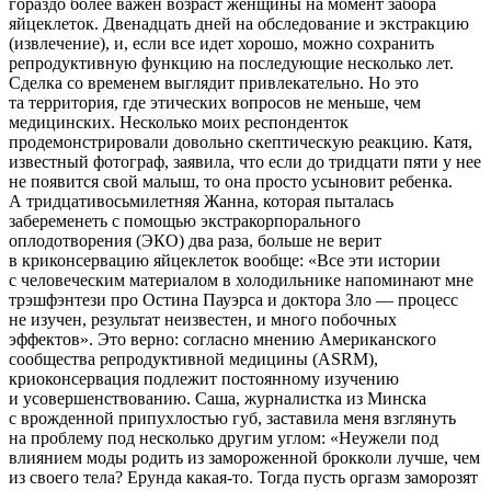
гораздо более важен возраст женщины на момент забора
яйцеклеток. Двенадцать дней на обследование и экстракцию
(извлечение), и, если все идет хорошо, можно сохранить
репродуктивную функцию на последующие несколько лет.
Сделка со временем выглядит привлекательно. Но это
та территория, где этических вопросов не меньше, чем
медицинских. Несколько моих респонденток
продемонстрировали довольно скептическую реакцию. Катя,
известный фотограф, заявила, что если до тридцати пяти у нее
не появится свой малыш, то она просто усыновит ребенка.
А тридцативосьмилетняя Жанна, которая пыталась
забеременеть с помощью экстракорпорального
оплодотворения (ЭКО) два раза, больше не верит
в криконсервацию яйцеклеток вообще: «Все эти истории
с человеческим материалом в холодильнике напоминают мне
трэшфэнтези про Остина Пауэрса и доктора Зло — процесс
не изучен, результат неизвестен, и много побочных
эффектов». Это верно: согласно мнению Американского
сообщества репродуктивной медицины (ASRM),
криоконсервация подлежит постоянному изучению
и усовершенствованию. Саша, журналистка из Минска
с врожденной припухлостью губ, заставила меня взглянуть
на проблему под несколько другим углом: «Неужели под
влиянием моды родить из замороженной брокколи лучше, чем
из своего тела? Ерунда какая-то. Тогда пусть оргазм заморозят